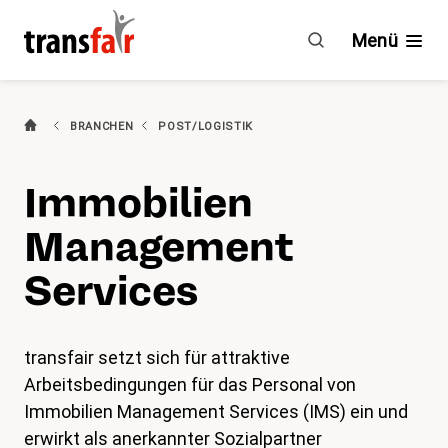
Immobilien
Management
Menü
Services
(aktiv)
Branchen
BRANCHEN
POST/LOGISTIK
Ratgeber & GAV
Immobilien
Engagement
Management
Über transfair
Services
Mitgliedervorteile
transfair setzt sich für attraktive
Arbeitsbedingungen für das Personal von
Aktuelles
Immobilien Management Services (IMS) ein und
Agenda
erwirkt als anerkannter Sozialpartner