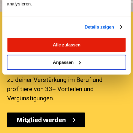
analysieren.
Brauchst du
Details zeigen
Verstärkung im Beruf?
Alle zulassen
transfair verhandelt für dich moderne
Anstellungsbedingen, bessere Löhne und
Anpassen
steht dir jederzeit zur Seite. Mach transfair
zu deiner Verstärkung im Beruf und
profitiere von 33+ Vorteilen und
Vergünstigungen.
Mitglied werden