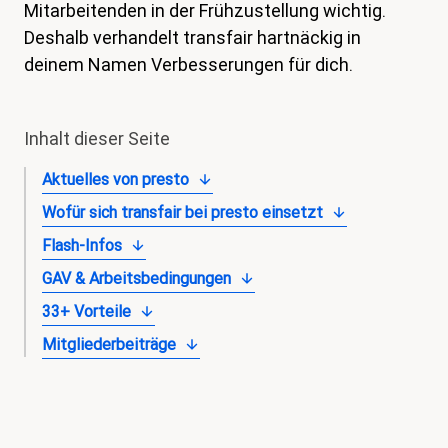
Mitarbeitenden in der Frühzustellung wichtig.
magazin
Deshalb verhandelt transfair hartnäckig in
Shop
deinem Namen Verbesserungen für dich.
Kontakt
Inhalt dieser Seite
Familienzeit
Aktuelles von presto
Meine Lehre. Meine Rechte
Wofür sich transfair bei presto einsetzt
Mitglied werden
Flash-Infos
GAV & Arbeitsbedingungen
33+ Vorteile
Mitgliederbeiträge