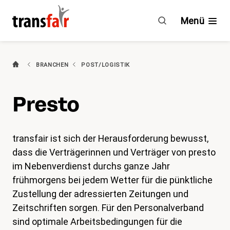
presto
Menü
(aktiv)
Branchen
BRANCHEN
POST/LOGISTIK
Ratgeber & GAV
Presto
Engagement
Über transfair
transfair ist sich der Herausforderung bewusst,
dass die Verträgerinnen und Verträger von presto
Mitgliedervorteile
im Nebenverdienst durchs ganze Jahr
frühmorgens bei jedem Wetter für die pünktliche
Zustellung der adressierten Zeitungen und
Aktuelles
Zeitschriften sorgen. Für den Personalverband
Agenda
sind optimale Arbeitsbedingungen für die