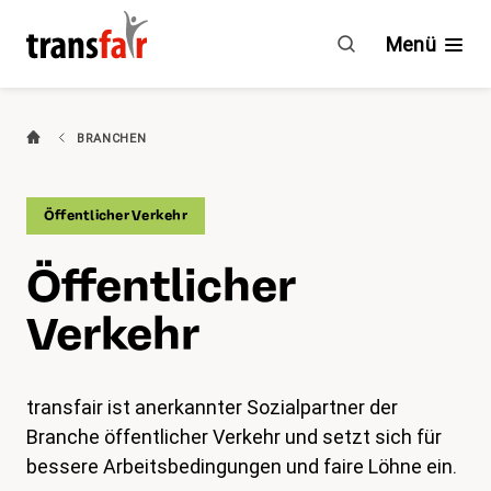
Öffentlicher
Verkehr
Menü
(aktiv)
Branchen
BRANCHEN
Ratgeber & GAV
Öffentlicher Verkehr
Engagement
Öffentlicher
Über transfair
Verkehr
Mitgliedervorteile
transfair ist anerkannter Sozialpartner der
Aktuelles
Branche öffentlicher Verkehr und setzt sich für
bessere Arbeitsbedingungen und faire Löhne ein.
Agenda