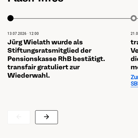
13.07.2026 · 12:00
21.0
Jürg Wielath wurde als
tr
Stiftungsratsmitglied der
Ve
Pensionskasse RhB bestätigt.
di
transfair gratuliert zur
me
Wiederwahl.
Zu
SB