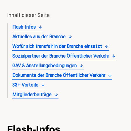
magazin
Inhalt dieser Seite
Shop
Flash-Infos
Kontakt
Aktuelles aus der Branche
Familienzeit
Wofür sich transfair in der Branche einsetzt
Meine Lehre. Meine Rechte
Sozialpartner der Branche Öffentlicher Verkehr
Mitglied werden
GAV & Anstellungsbedingungen
Dokumente der Branche Öffentlicher Verkehr
33+ Vorteile
Mitgliederbeiträge
Flash-Infos