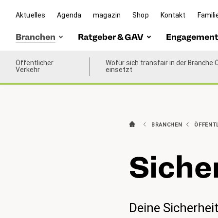
Sicherheitskultur-
Aktuelles
Agenda
magazin
Shop
Kontakt
Famili
Charta
(aktiv)
Branchen
Ratgeber & GAV
Engagemen
Öffentlicher
Post/Logistik
Ratgeber
Wofür sich transfair in der Branche 
Familien
Verkehr
einsetzt
ICT
GAV
Vision &
Öffentlicher
Politisch
(aktiv)
Verkehr
Interess
BRANCHEN
ÖFFENT
Öffentliche
Jetzt ak
Verwaltung
Si­che
Brücke L
Mindestl
Referen
Deine Sicherheit