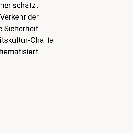
aher schätzt
 Verkehr der
e Sicherheit
eitskultur-Charta
thematisiert