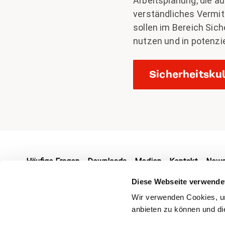
Arbeitsplanung, die au
verständliches Vermit
sollen im Bereich Sic
nutzen und in potenzi
Sicherheitsku
Footer
Häufige Fragen
Downloads
Medien
Kontakt
News
Diese Webseite verwende
Wir verwenden Cookies, um
Barrierefreiheit
Datenschutz
Impressum
anbieten zu können und die
(aktiv)