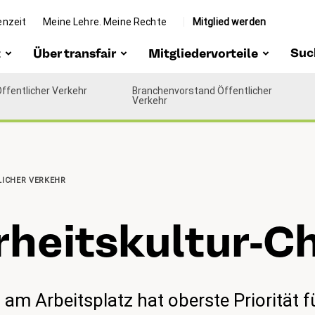
enzeit
Meine Lehre. Meine Rechte
Mitglied werden
Suc
t
Über transfair
Mitgliedervorteile
Öffentlicher Verkehr
zeit
Portrait
Branchenvorstand Öffentlicher
Vergünstigungen
Verkehr
 Mission
Organe
Rechtsschutz
e Arbeit &
Team
Beratung & Hilfe
envertretung
LICHER VERKEHR
Bei transfair
Weiterbildung
tiv werden
arbeiten
r­heits­kul­tur-C
Interessensvertretung
e Pont
Community
ohn-
dum
 am Arbeitsplatz hat oberste Priorität f