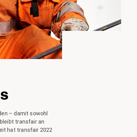
us
rden – damit sowohl
leibt transfair an
t hat transfair 2022