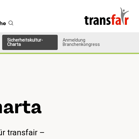
he
Sicherheitskultur-
Anmeldung
(aktiv)
Charta
Branchenkongress
har­ta
ür transfair –