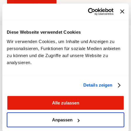
Anmelden
Diese Webseite verwendet Cookies
Das Wichtigste auf
Wir verwenden Cookies, um Inhalte und Anzeigen zu
personalisieren, Funktionen für soziale Medien anbieten
einen Blick
zu können und die Zugriffe auf unsere Website zu
analysieren.
Datum:
15. September 2026
Ort:
Zürich
Details zeigen
Zeit:
9 bis 17 Uhr
Alle zulassen
Anmeldeschluss:
17. August 2026
Anpassen