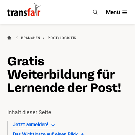
Weiterbildung
Lernende
Menü
Post
(aktiv)
Branchen
BRANCHEN
POST/LOGISTIK
Ratgeber & GAV
Gratis
Engagement
Weiterbildung für
Über transfair
Lernende der Post!
Mitgliedervorteile
Inhalt dieser Seite
Aktuelles
Jetzt anmelden!
Agenda
Das Wichtigste auf einen Blick