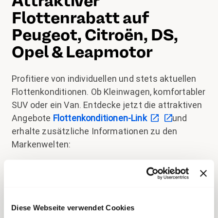
Attraktiver
Flottenrabatt auf
Peugeot, Citroën, DS,
Opel & Leapmotor
Profitiere von individuellen und stets aktuellen
Flottenkonditionen. Ob Kleinwagen, komfortabler
SUV oder ein Van. Entdecke jetzt die attraktiven
Angebote
Flottenkonditionen-Link
und
erhalte zusätzliche Informationen zu den
Markenwelten:
Peugeot -
der brüllende Löwe seit 1810
Citroën -
inspired by you seit 1919
Diese Webseite verwendet Cookies
DS Automobiles -
die französische Kunst des