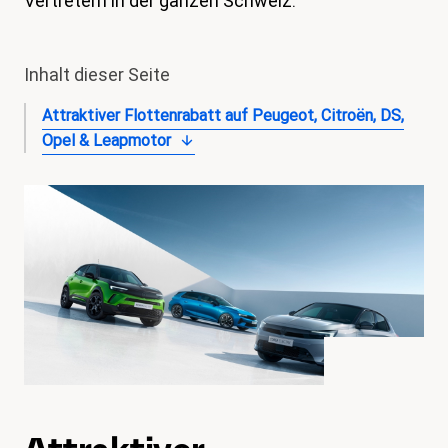
Vertretern in der ganzen Schweiz.
magazin
Shop
Inhalt dieser Seite
Kontakt
Attraktiver Flottenrabatt auf Peugeot, Citroën, DS,
Opel & Leapmotor
Familienzeit
Meine Lehre. Meine Rechte
Mitglied werden