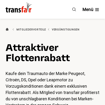
PSA
Groupe
Menü
Branchen
MITGLIEDERVORTEILE
VERGÜNSTIGUNGEN
Ratgeber & GAV
Attraktiver
Engagement
Flottenrabatt
Über transfair
Kaufe dein Traumauto der Marke Peugeot,
(aktiv)
Mitgliedervorteile
Citroën, DS, Opel oder Leapmotor zu
Vorzugskonditionen dank einem exklusiven
Aktuelles
Flottenrabatt. Als Mitglied von transfair profitierst
du von unschlagbaren Konditionen bei Marken-
Agenda