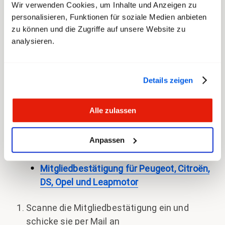
Wir verwenden Cookies, um Inhalte und Anzeigen zu
Reisens
personalisieren, Funktionen für soziale Medien anbieten
Opel -
feel the made in Germany seit 1899
zu können und die Zugriffe auf unsere Website zu
analysieren.
Leapmotor -
born electric, move smart
Details zeigen
Interessiert? Es sind nur wenige Schritte bis
zum Kauf deines Traumautos
Alle zulassen
Fülle den ersten Teil der Mitgliedbestätigung
Anpassen
aus:
Mitgliedbestätigung für Peugeot, Citroën,
DS, Opel und Leapmotor
Scanne die Mitgliedbestätigung ein und
schicke sie per Mail an