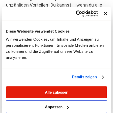
unzähligen Vorteilen. Du kannst – wenn du alle
Angebote nutzt – sogar Geld sparen. Zudem
wichtig zu wissen: du zahlst als Mitglied keinen
Vollzugskostenbeitrag mehr.
Diese Webseite verwendet Cookies
Mitgliedervorteile
Wir verwenden Cookies, um Inhalte und Anzeigen zu
personalisieren, Funktionen für soziale Medien anbieten
zu können und die Zugriffe auf unsere Website zu
Wieviel kostet eine
analysieren.
Mitgliedschaft?
Das ist abhängig vom Beschäftigungsgrad oder
Details zeigen
von deiner Lohnklasse und unterscheidet sich je
nach Branche. Die gesamte Übersicht findest du
Alle zulassen
nachfolgend.
Mitglied werden
Anpassen