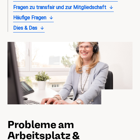
magazin
Fragen zu transfair und zur Mitgliedschaft
Häufige Fragen
Shop
Dies & Das
Kontakt
Familienzeit
Meine Lehre. Meine Rechte
Mitglied werden
Probleme am
Arbeitsplatz &