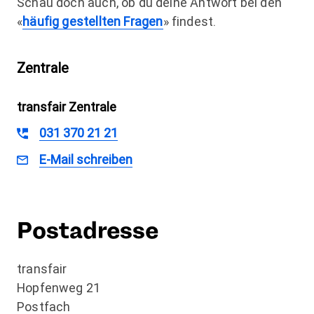
Schau doch auch, ob du deine Antwort bei den
«
häufig gestellten Fragen
» findest.
Zentrale
transfair Zentrale
031 370 21 21
E-Mail schreiben
transfair
Zentrale
Postadresse
transfair
Hopfenweg 21
Postfach