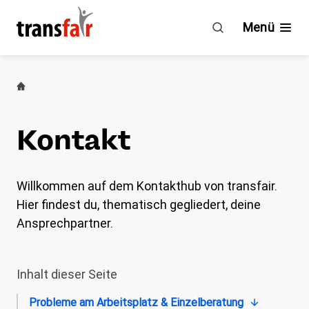
Kontakt
Menü
Branchen
Ratgeber & GAV
Kontakt
Engagement
Über transfair
Willkommen auf dem Kontakthub von transfair.
Hier findest du, thematisch gegliedert, deine
Mitgliedervorteile
Ansprechpartner.
Aktuelles
Inhalt dieser Seite
Agenda
Probleme am Arbeitsplatz & Einzelberatung