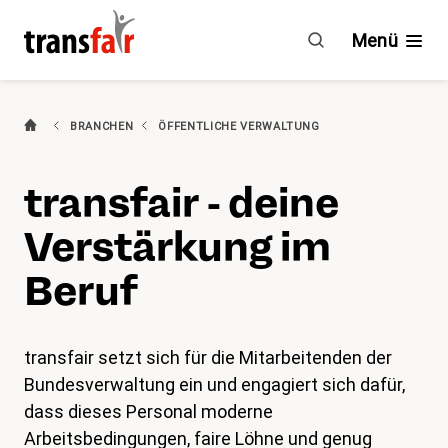
Intranet
Bundesverwaltung
Menü
|
EPA
(aktiv)
Branchen
BRANCHEN
ÖFFENTLICHE VERWALTUNG
Ratgeber & GAV
transfair - deine
Engagement
Verstärkung im
Über transfair
Beruf
Mitgliedervorteile
transfair setzt sich für die Mitarbeitenden der
Bundesverwaltung ein und engagiert sich dafür,
Aktuelles
dass dieses Personal moderne
Agenda
Arbeitsbedingungen, faire Löhne und genug