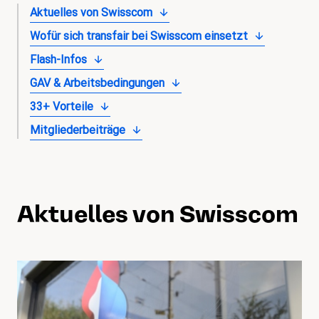
Aktuelles von Swisscom
magazin
Wofür sich transfair bei Swisscom einsetzt
Shop
Flash-Infos
Kontakt
GAV & Arbeitsbedingungen
Familienzeit
33+ Vorteile
Meine Lehre. Meine Rechte
Mitgliederbeiträge
Mitglied werden
Aktuelles von Swisscom