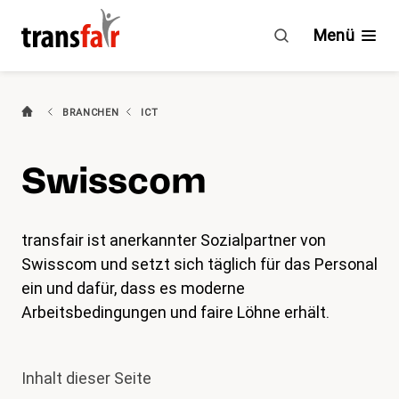
Swisscom
Menü
(aktiv)
Branchen
BRANCHEN
ICT
Ratgeber & GAV
Swisscom
Engagement
Über transfair
transfair ist anerkannter Sozialpartner von
Swisscom und setzt sich täglich für das Personal
Mitgliedervorteile
ein und dafür, dass es moderne
Arbeitsbedingungen und faire Löhne erhält.
Aktuelles
Inhalt dieser Seite
Agenda