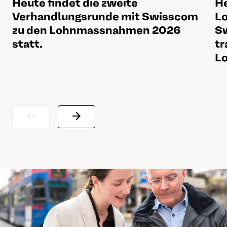
Heute findet die zweite
He
Verhandlungsrunde mit Swisscom
Lo
zu den Lohnmassnahmen 2026
Sw
statt.
tr
Lo