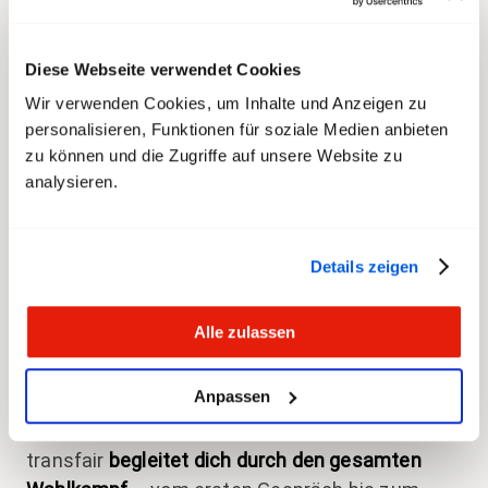
punkto Leistungen oder Anlagestrategien. Dabei
sorgt die Arbeitnehmervertretung dafür, dass
die
Interessen der Versicherten im Mittelpunkt
Diese Webseite verwendet Cookies
stehen. transfair tritt mit einer
eigenen Liste
bei
Wir verwenden Cookies, um Inhalte und Anzeigen zu
den Wahlen an. Dafür suchen wir
motivierte
personalisieren, Funktionen für soziale Medien anbieten
Kandidierende
, die bereit sind, Verantwortung zu
zu können und die Zugriffe auf unsere Website zu
übernehmen.
analysieren.
Was dich erwartet
Details zeigen
Der Zeitaufwand ist überschaubar: 4 ganztägige
Alle zulassen
Stiftungsratssitzungen pro Jahr plus
Vorbereitung, 4 kurze Quartalskonferenzen und
Anpassen
punktuelle Mitarbeit in Arbeitsgruppen.
transfair
begleitet dich durch den gesamten