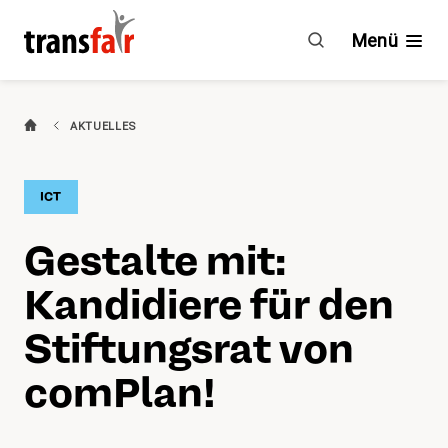
Gestalte
mit:
Menü
Kandidiere
für
den
Branchen
AKTUELLES
Stiftungsrat
von
Ratgeber & GAV
comPlan!
ICT
Engagement
Gestalte mit:
Über transfair
Kandidiere für den
Mitgliedervorteile
Stiftungsrat von
comPlan!
Aktuelles
Agenda