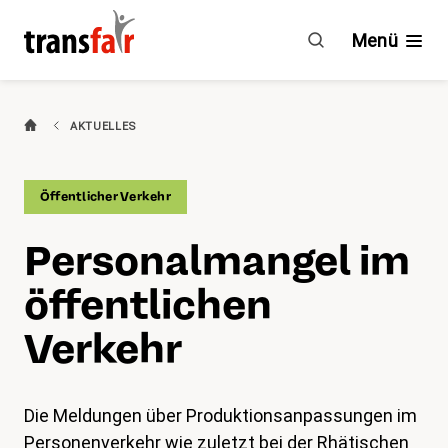
Personalmangel
im
Menü
öffentlichen
Verkehr
Branchen
AKTUELLES
Ratgeber & GAV
Öffentlicher Verkehr
Engagement
Per­so­nal­man­gel im
Über transfair
öffentlichen
Mitgliedervorteile
Verkehr
Aktuelles
Die Meldungen über Produktionsanpassungen im
Agenda
Personenverkehr wie zuletzt bei der Rhätischen