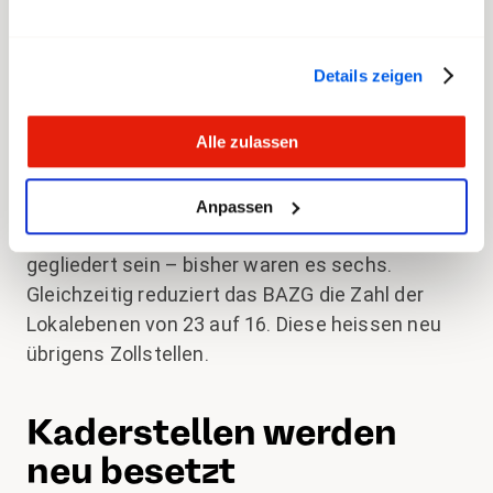
Zoll und Grenzsicherheit (BAZG) Mitarbeitende
und Gewerkschaften über die bevorstehende
Reorganisation im Direktionsbereich (DB)
Details zeigen
Operationen. Hintergrund sind
Sparmassnahmen und Mehrkosten durch das
Alle zulassen
neue Lohnsystem. Insgesamt müssen rund 30
Millionen Franken gespart werden.
Anpassen
Künftig wird der DB Operationen in vier Regionen
gegliedert sein – bisher waren es sechs.
Gleichzeitig reduziert das BAZG die Zahl der
Lokalebenen von 23 auf 16. Diese heissen neu
übrigens Zollstellen.
Kaderstellen werden
neu besetzt