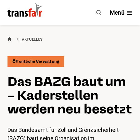
Das
BAZG
Menü
baut
um
–
Branchen
AKTUELLES
Kaderstellen
werden
Ratgeber & GAV
neu
Öffentliche Verwaltung
besetzt
Engagement
Das BAZG baut um
Über transfair
– Kaderstellen
Mitgliedervorteile
werden neu besetzt
Aktuelles
Das Bundesamt für Zoll und Grenzsicherheit
Agenda
(BAZG) baut seine Organisation im