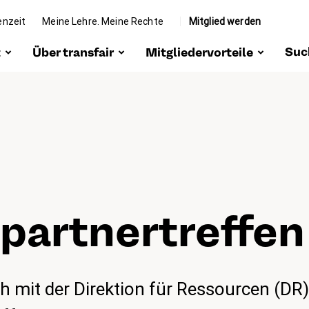
enzeit
Meine Lehre. Meine Rechte
Mitglied werden
Suc
t
Über transfair
Mitgliedervorteile
zeit
Portrait
Vergünstigungen
 Mission
Organe
Rechtsschutz
e Arbeit &
Team
Beratung & Hilfe
envertretung
Bei transfair
Weiterbildung
tiv werden
arbeiten
l­part­ner­tref­f
Interessensvertretung
e Pont
Community
ohn-
dum
ich mit der Direktion für Ressourcen (D