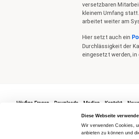
versetzbaren Mitarbeit
kleinem Umfang statt.
arbeitet weiter am Sy
Hier setzt auch ein
Po
Durchlässigkeit der K
eingesetzt werden, in
Footer
Häufige Fragen
Downloads
Medien
Kontakt
News
Diese Webseite verwende
Wir verwenden Cookies, um
Barrierefreiheit
Datenschutz
Impressum
anbieten zu können und die