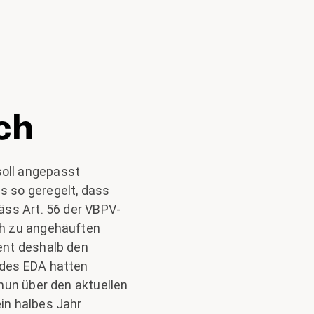
ch
oll angepasst
s so geregelt, dass
äss Art. 56 der VBPV-
ch zu angehäuften
ent deshalb den
 des EDA hatten
nun über den aktuellen
in halbes Jahr