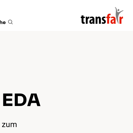
he
en EDA
R) zum