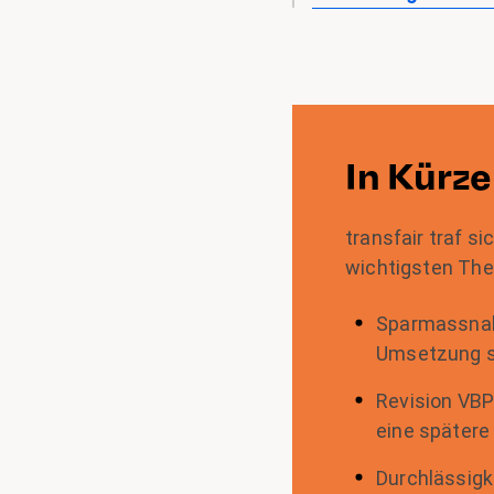
In Kürze
transfair traf s
wichtigsten Th
Sparmassnah
Umsetzung so
Revision VBP
eine spätere
Durchlässigke