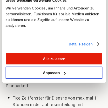
Diese Webseite verwendet Cookies
Teil der neuen BAR ist auch die neue
Wir verwenden Cookies, um Inhalte und Anzeigen zu
Einteilungsphilosophie. Hier konnten die
personalisieren, Funktionen für soziale Medien anbieten
zu können und die Zugriffe auf unsere Website zu
Verbände die Flexibilität zulasten des Personals
analysieren.
deutlich einschränken und die Verbindlichkeit
der Dienstplanung erhöhen. Getrieben durch die
Einführung des neuen Planungs- und
Details zeigen
Einteilungstools «IVU.rail» hatte sich die SBB
veranlasst gesehen, eine möglichst hohe
Alle zulassen
Personalflexibilität zu fordern. In den neuen BAR
ist dieses Vorhaben aber nur begrenzt
umgesetzt. Folgende Eckwerte schaffen für die
Anpassen
Mitarbeitenden wenigstens gewisse
Planbarkeit:
Fixe Zeitfenster für Dienste von maximal 11
Stunden in der Jahreseinteilung mit