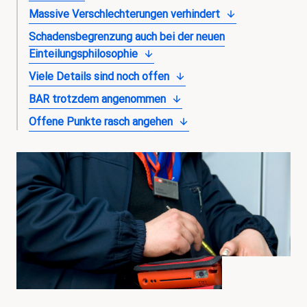
Massive Verschlechterungen verhindert
Schadensbegrenzung auch bei der neuen
Einteilungsphilosophie
Viele Details sind noch offen
BAR trotzdem angenommen
Offene Punkte rasch angehen