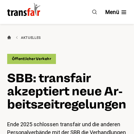
SBB:
transfair
Menü
akzeptiert
neue
Arbeitszeitregelungen
Branchen
AKTUELLES
Ratgeber & GAV
Öffentlicher Verkehr
Engagement
SBB: transfair
Über transfair
akzeptiert neue Ar­
Mitgliedervorteile
beits­zeit­re­ge­lun­gen
Aktuelles
Ende 2025 schlossen transfair und die anderen
Agenda
Personalverbände mit der SBB die Verhandlungen