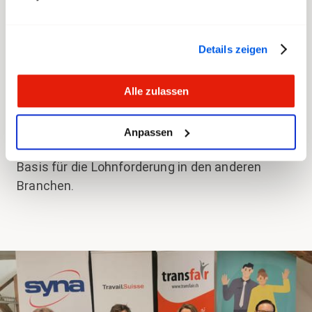
Bei den letzten Lohnrunden war transfair
angesichts der Situation von Post zufrieden mit
Details zeigen
den Resultaten. Für die kommenden
Lohnverhandlungen hat transfair enreut ein
klares Ziel: Die Teuerung muss zwingend
Alle zulassen
ausgeglichen werden! Diese Forderung stützt
transfair auf die am Kongress 2023
Anpassen
verabschiedete Resolution. Sie bildet auch die
Basis für die Lohnforderung in den anderen
Branchen.