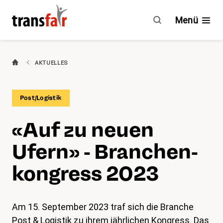
Branchenkongress
2023
Menü
Branchen
AKTUELLES
Ratgeber & GAV
Post/Logistik
Engagement
«Auf zu neuen
Über transfair
Ufern» - Bran­chen­
Mitgliedervorteile
kon­gress 2023
Aktuelles
Am 15. September 2023 traf sich die Branche
Agenda
Post & Logistik zu ihrem jährlichen Kongress. Das