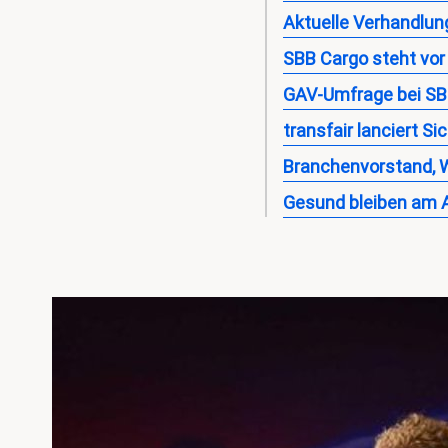
Aktuelle Verhandlun
SBB Cargo steht vo
GAV-Umfrage bei S
transfair lanciert S
Branchenvorstand, 
Gesund bleiben am A