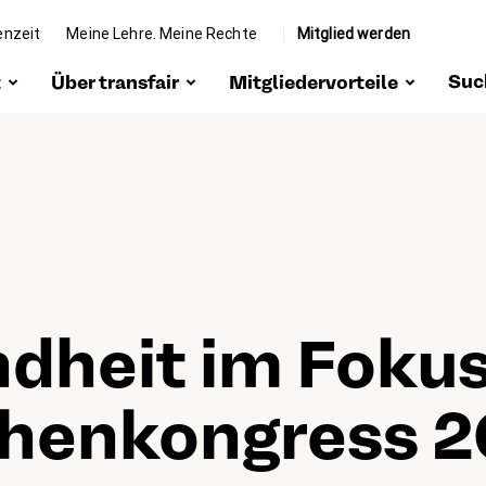
enzeit
Meine Lehre. Meine Rechte
Mitglied werden
Suc
t
Über transfair
Mitgliedervorteile
zeit
Portrait
Vergünstigungen
 Mission
Organe
Rechtsschutz
e Arbeit &
Team
Beratung & Hilfe
envertretung
Bei transfair
Weiterbildung
tiv werden
arbeiten
dheit im Fokus
Interessensvertretung
e Pont
Community
chen­kon­gress 
ohn-
dum