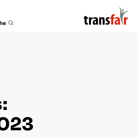
he
:
2023