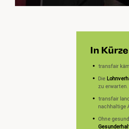
In Kürze
transfair käm
Die
Lohnverh
zu erwarten.
transfair lan
nachhaltige 
Ohne gesunde
Gesunderhal