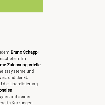
sident
Bruno Schäppi
.
 Geschehen: Im
me Zulassungsstelle
rheitssysteme und
weiz und der EU
U die Liberalisierung
onalen
byiert mit seiner
ereits Kürzungen