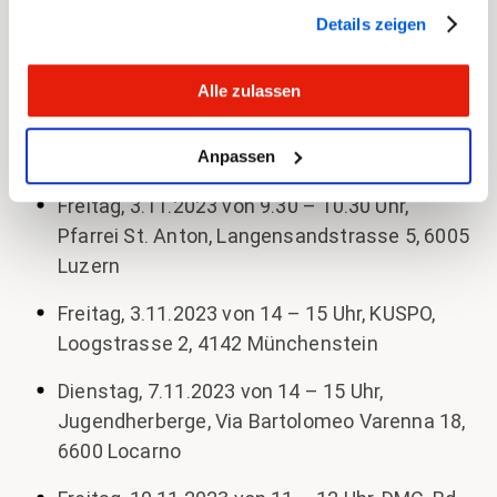
Donnerstag, 2.11.2023 von 11 – 12 Uhr DMC,
Details zeigen
Im Feld 6, 9015 St. Gallen
Alle zulassen
Donnerstag, 2.11.2023 von 15 – 16 Uhr,
Gemeinschaftszentrum GZ Heuried,
Anpassen
Döltschiweg 130, 8055 Zürich
Freitag, 3.11.2023 von 9.30 – 10.30 Uhr,
Pfarrei St. Anton, Langensandstrasse 5, 6005
Luzern
Freitag, 3.11.2023 von 14 – 15 Uhr, KUSPO,
Loogstrasse 2, 4142 Münchenstein
Dienstag, 7.11.2023 von 14 – 15 Uhr,
Jugendherberge, Via Bartolomeo Varenna 18,
6600 Locarno