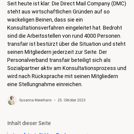
Seit heute ist klar: Die Direct Mail Company (DMC)
magazin
steht aus wirtschaftlichen Gründen auf so
Shop
wackeligen Beinen, dass sie ein
Konsultationsverfahren eingeleitet hat. Bedroht
Kontakt
sind die Arbeitsstellen von rund 4000 Personen.
Familienzeit
transfair ist bestürzt über die Situation und steht
seinen Mitgliedern jederzeit zur Seite. Der
Meine Lehre. Meine Rechte
Personalverband transfair beteiligt sich als
Mitglied werden
Sozialpartner aktiv am Konsultationsprozess und
wird nach Rücksprache mit seinen Mitgliedern
eine Stellungnahme einreichen.
Susanna Meierhans
•
25. Oktober 2023
Inhalt dieser Seite