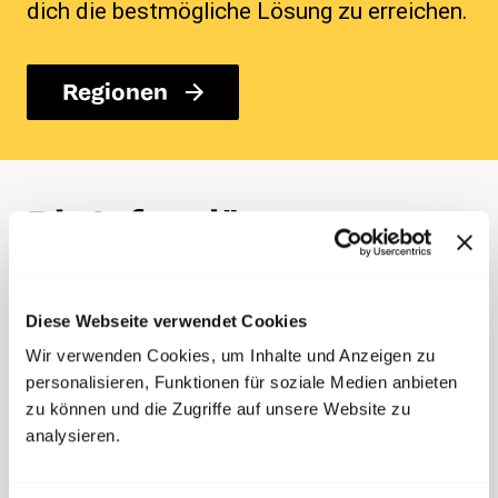
dich die bestmögliche Lösung zu erreichen.
Regionen
Die Infoanlässe von
DMC
Diese Webseite verwendet Cookies
transfair empfiehlt dir die Teilnahme an einem
der folgenden DMC-Anlässe:
Wir verwenden Cookies, um Inhalte und Anzeigen zu
personalisieren, Funktionen für soziale Medien anbieten
Mittwoch, 1.11.2023 von 11 – 12 Uhr, Curling
zu können und die Zugriffe auf unsere Website zu
analysieren.
Bahn Allmend AG, Mingerstrasse 16, 3014
Bern