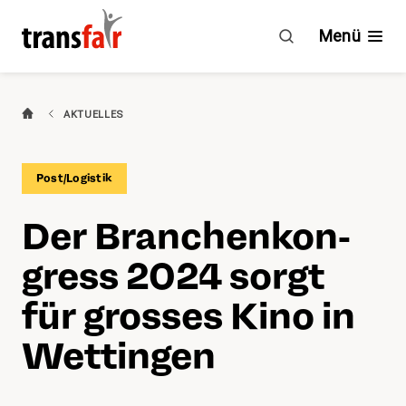
Grosses
Kino
Menü
Branchen
AKTUELLES
Ratgeber & GAV
Post/Logistik
Engagement
Der Bran­chen­kon­
Über transfair
gress 2024 sorgt
Mitgliedervorteile
für grosses Kino in
Wettingen
Aktuelles
Agenda