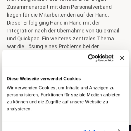
Zusammenarbeit mit dem Personalverband
liegen für die Mitarbeitenden auf der Hand.
Dieser Erfolg ging Hand in Hand mit der
Integration nach der Übernahme von Quickmail
und Quickpac. Ein weiteres zentrales Thema
war die Lösung eines Problems bei der
Lohngleichheit bei PostAuto, das grosses
Interesse bei den Delegierten weckte. Der
Kongress würdigte die enorme Arbeit, die
geleistet wurde, um den neuen GAV Post CH und
Diese Webseite verwendet Cookies
die weiteren Verträge, die 2025 in Kraft treten,
Wir verwenden Cookies, um Inhalte und Anzeigen zu
zu erreichen. Ausserdem bestätigte der
personalisieren, Funktionen für soziale Medien anbieten
Kongress das Rahmenmandat für die
zu können und die Zugriffe auf unsere Website zu
analysieren.
Lohnverhandlungen 2025.