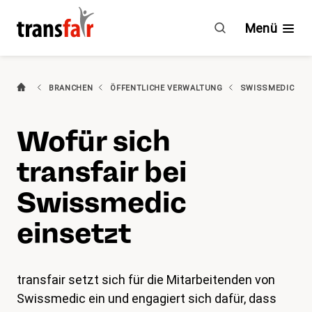
Wofür
sich
Menü
transfair
bei
Swissmedic
(aktiv)
Branchen
BRANCHEN
ÖFFENTLICHE VERWALTUNG
SWISSMEDIC
einsetzt
Ratgeber & GAV
Wofür sich
Engagement
transfair bei
Über transfair
Swissmedic
einsetzt
Mitgliedervorteile
Aktuelles
transfair setzt sich für die Mitarbeitenden von
Swissmedic ein und engagiert sich dafür, dass
Agenda