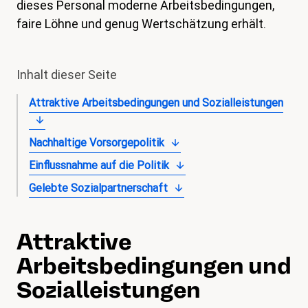
dieses Personal moderne Arbeitsbedingungen,
magazin
faire Löhne und genug Wertschätzung erhält.
Shop
Kontakt
Inhalt dieser Seite
Familienzeit
Attraktive Arbeitsbedingungen und Sozialleistungen
Meine Lehre. Meine Rechte
Nachhaltige Vorsorgepolitik
Mitglied werden
Einflussnahme auf die Politik
Gelebte Sozialpartnerschaft
Attraktive
Arbeitsbedingungen und
Sozialleistungen