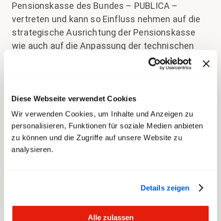
Pensionskasse des Bundes – PUBLICA –
vertreten und kann so Einfluss nehmen auf die
strategische Ausrichtung der Pensionskasse
wie auch auf die Anpassung der technischen
Parameter. Denn für transfair steht vor allem
eine nachhaltige Vorsorgepolitik im Fokus, die
nach langem Arbeitsleben eine lebenswürdige
Pension ermöglicht. transfair setzt sich in
Diese Webseite verwendet Cookies
diesem Rahmen zudem für eine faire Verteilung
Wir verwenden Cookies, um Inhalte und Anzeigen zu
zwischen Jung und Alt ein.
personalisieren, Funktionen für soziale Medien anbieten
zu können und die Zugriffe auf unsere Website zu
analysieren.
Einflussnahme auf die
Politik
Details zeigen
Wenn es um das Bundespersonal geht, hat
oftmals das Parlament das letzte Wort. So
Alle zulassen