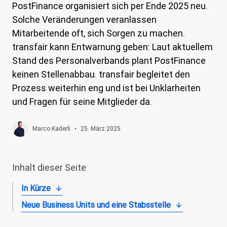
PostFinance organisiert sich per Ende 2025 neu.
magazin
Solche Veränderungen veranlassen
Shop
Mitarbeitende oft, sich Sorgen zu machen.
transfair kann Entwarnung geben: Laut aktuellem
Kontakt
Stand des Personalverbands plant PostFinance
Familienzeit
keinen Stellenabbau. transfair begleitet den
Prozess weiterhin eng und ist bei Unklarheiten
Meine Lehre. Meine Rechte
und Fragen für seine Mitglieder da.
Mitglied werden
Marco Kaderli
•
25. März 2025
Inhalt dieser Seite
In Kürze
Neue Business Units und eine Stabsstelle