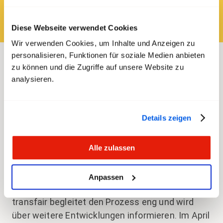
und ist bei Fragen und Unsicherheiten für die
Mitarbeitenden da.
Diese Webseite verwendet Cookies
Wir verwenden Cookies, um Inhalte und Anzeigen zu
personalisieren, Funktionen für soziale Medien anbieten
zu können und die Zugriffe auf unsere Website zu
PostFinance richtet ihre Organisation per 1.
analysieren.
Dezember 2025 neu aus – das hat das
Unternehmen vor einer Woche berichtet.
Reorganisationen lösen bei den Mitarbeitenden
Details zeigen
immer Unsicherheiten und Ängste aus. Deshalb
möchte transfair an dieser Stelle Entwarnung
Alle zulassen
geben: Laut aktuellem Stand des
Personalverbands plant PostFinance im Zuge
der Neuausrichtung keinen Stellenabbau.
Anpassen
transfair begleitet den Prozess eng und wird
über weitere Entwicklungen informieren. Im April