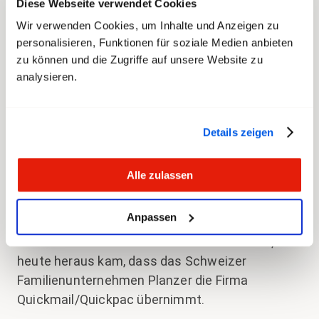
Diese Webseite verwendet Cookies
Es mutet für schweizerische Verhältnisse
Wir verwenden Cookies, um Inhalte und Anzeigen zu
ungewohnt an: die Übernahme der in finanzielle
personalisieren, Funktionen für soziale Medien anbieten
Schwierigkeiten geratenen privaten Postfirma
zu können und die Zugriffe auf unsere Website zu
Quickmail/Quickpac durch die Schweizerische
analysieren.
Post schien nur eine Formsache zu sein. Es
wurde allgemein erwartet, dass die
Wettbewerbskommission (Weko) diese
Details zeigen
Übernahme prüfen und freigegeben würde. Doch
dann kam es überraschend anders: die Weko
Alle zulassen
untersagte der Post die Übernahme und
begründete dies damit, dass der Wettbewerb im
Anpassen
Schweizer Postmarkt eingeschränkt würde.
Verschiedene Gerüchte machten die Runde; bis
heute heraus kam, dass das Schweizer
Familienunternehmen Planzer die Firma
Quickmail/Quickpac übernimmt.