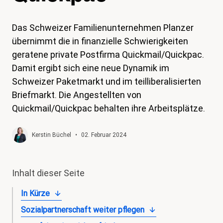
magazin
Das Schweizer Familienunternehmen Planzer
Shop
übernimmt die in finanzielle Schwierigkeiten
Kontakt
geratene private Postfirma Quickmail/Quickpac.
Damit ergibt sich eine neue Dynamik im
Familienzeit
Schweizer Paketmarkt und im teilliberalisierten
Meine Lehre. Meine Rechte
Briefmarkt. Die Angestellten von
Quickmail/Quickpac behalten ihre Arbeitsplätze.
Mitglied werden
Kerstin Büchel
•
02. Februar 2024
Inhalt dieser Seite
In Kürze
Sozialpartnerschaft weiter pflegen