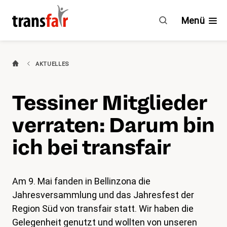
Tessiner
Mitglieder
Menü
verraten:
Darum
bin
Branchen
AKTUELLES
ich
bei
Ratgeber & GAV
Tessiner Mitglieder
transfair
Engagement
verraten: Darum bin
Über transfair
ich bei transfair
Mitgliedervorteile
Am 9. Mai fanden in Bellinzona die
Jahresversammlung und das Jahresfest der
Aktuelles
Region Süd von transfair statt. Wir haben die
Agenda
Gelegenheit genutzt und wollten von unseren