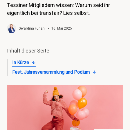
Tessiner Mitgliedern wissen: Warum seid ihr
magazin
eigentlich bei transfair? Lies selbst.
Shop
Gerardina Furlani
•
16. Mai 2025
Kontakt
Familienzeit
Inhalt dieser Seite
Meine Lehre. Meine Rechte
In Kürze
Mitglied werden
Fest, Jahresversammlung und Podium