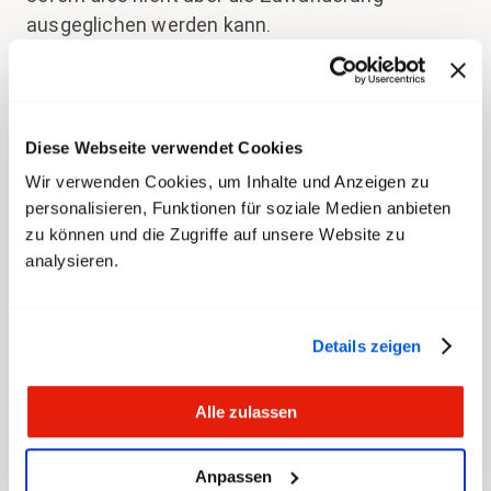
ausgeglichen werden kann.
Die Anforderungen, die jüngere Generationen an
ihre Arbeitgeber stellen, unterscheiden sich
zudem von denjenigen ihrer älteren Kolleginnen
Diese Webseite verwendet Cookies
und Kollegen. Themen wie Teilzeitarbeit auch in
Wir verwenden Cookies, um Inhalte und Anzeigen zu
verantwortungsvollen Positionen, bessere
personalisieren, Funktionen für soziale Medien anbieten
Vereinbarkeit von Privat- und Familienleben mit
zu können und die Zugriffe auf unsere Website zu
der Arbeit sowie mehr Flexibilität bei der
analysieren.
Arbeitsgestaltung gewinnen an Bedeutung.
transfair setzt sich seit jeher für attraktive
Details zeigen
Arbeitsbedingungen in der Bundesverwaltung
ein. Wie beispielsweise den auf Anfang dieses
Alle zulassen
Jahres auf vier Wochen erhöhten
Vaterschaftsurlaub. Es gibt aber weiterhin noch
Anpassen