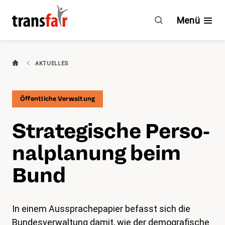
Strategische
Personalplanung
Menü
beim
Bund
Branchen
AKTUELLES
Ratgeber & GAV
Öffentliche Verwaltung
Engagement
Strategische Per­so­
Über transfair
nal­pla­nung beim
Mitgliedervorteile
Bund
Aktuelles
In einem Aussprachepapier befasst sich die
Agenda
Bundesverwaltung damit, wie der demografische