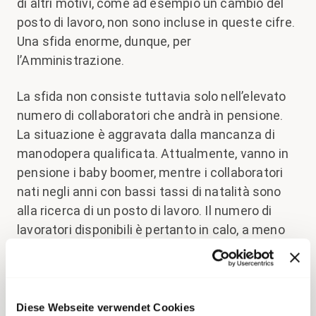
di altri motivi, come ad esempio un cambio del
posto di lavoro, non sono incluse in queste cifre.
Una sfida enorme, dunque, per
l’Amministrazione.
La sfida non consiste tuttavia solo nell’elevato
numero di collaboratori che andrà in pensione.
La situazione è aggravata dalla mancanza di
manodopera qualificata. Attualmente, vanno in
pensione i baby boomer, mentre i collaboratori
nati negli anni con bassi tassi di natalità sono
alla ricerca di un posto di lavoro. Il numero di
lavoratori disponibili è pertanto in calo, a meno
che questa diminuzione non possa essere
compensata dall’immigrazione.
Inoltre, i requisiti che pongono i datori di lavoro
Diese Webseite verwendet Cookies