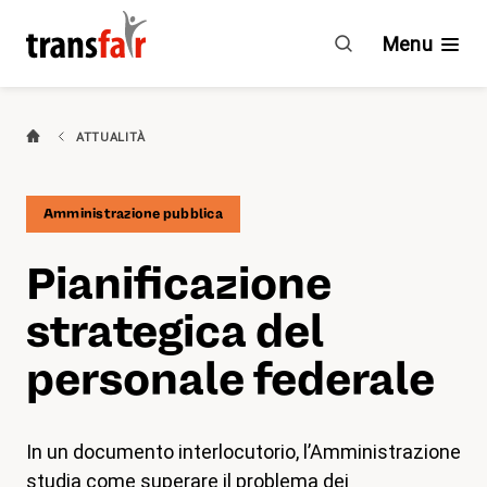
Pianificazione
strategica
Menu
del
personale
federale
Categorie
ATTUALITÀ
Consigli e CCL
Amministrazione pubblica
Impegno
Pia­ni­fi­ca­zione
Chi è transfair?
strategica del
Vantaggi
personale federale
Attualità
In un documento interlocutorio, l’Amministrazione
Agenda
studia come superare il problema dei