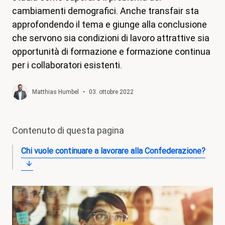
cambiamenti demografici. Anche transfair sta
magazine
approfondendo il tema e giunge alla conclusione
Shop
che servono sia condizioni di lavoro attrattive sia
opportunità di formazione e formazione continua
Contatto
per i collaboratori esistenti.
Iniziativa per un congedo familiare
Il mio apprendistato. I miei diritti.
Matthias Humbel
•
03. ottobre 2022
Aderire
Contenuto di questa pagina
Chi vuole continuare a lavorare alla Confederazione?