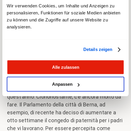
alle generazioni più giovani si distinguono da
Wir verwenden Cookies, um Inhalte und Anzeigen zu
quelli posti ai loro colleghi più anziani. Temi quali
personalisieren, Funktionen für soziale Medien anbieten
il lavoro a tempo parziale anche in posizioni di
zu können und die Zugriffe auf unsere Website zu
responsabilità, una migliore conciliabilità tra vita
analysieren.
privata e familiare e lavoro nonché una maggiore
flessibilità sul posto di lavoro stanno
Details zeigen
acquisendo sempre più importanza.
transfair si impegna da sempre per condizioni di
Alle zulassen
lavoro attrattive nell’Amministrazione federale,
come ad esempio il congedo di paternità
Anpassen
ampliato a quattro settimane dall’inizio di
quest’anno. Ciononostante, c’è ancora molto da
fare. Il Parlamento della città di Berna, ad
esempio, di recente ha deciso di aumentare a
otto settimane il congedo di paternità per i padri
che vi lavorano. Per essere percepita come