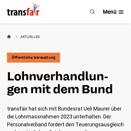
Lohnverhandlungen
mit
Menü
dem
Bund
Branchen
AKTUELLES
Ratgeber & GAV
Öffentliche Verwaltung
Engagement
Lohn­ver­hand­lun­
Über transfair
gen mit dem Bund
Mitgliedervorteile
transfair hat sich mit Bundesrat Ueli Maurer über
Aktuelles
die Lohnmassnahmen 2023 unterhalten. Der
Personalverband fordert den Teuerungsausgleich
Agenda