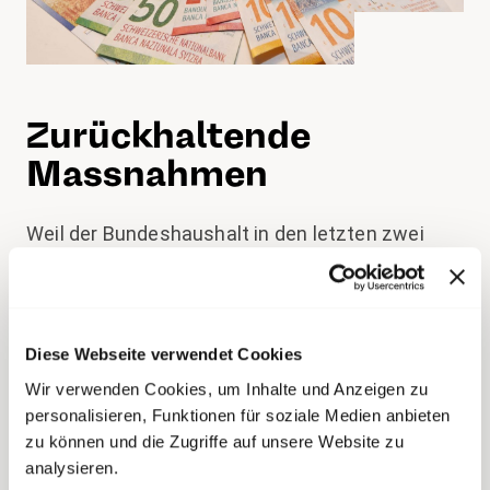
Zurückhaltende
Massnahmen
Weil der Bundeshaushalt in den letzten zwei
Jahren durch das
Coronavirus
beeinträchtigt
wurde, hatte sich
transfair
in Bezug auf
Lohnforderungen zurückgehalten
. So
verzichtete der Personalverband 2020 auf
Diese Webseite verwendet Cookies
Lohnforderungen als Beitrag des
Wir verwenden Cookies, um Inhalte und Anzeigen zu
Bundespersonals zur Krisensituation. Dies trotz
personalisieren, Funktionen für soziale Medien anbieten
des herausragenden Engagements der
zu können und die Zugriffe auf unsere Website zu
analysieren.
Bundesangestellten. Für
2021
forderte transfair