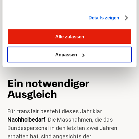
den
Teuerungsausgleich
. Hierfür waren im
Voranschlag des Budgets keine finanziellen
Details zeigen
Mittel vorgesehen; der Teuerungsausgleich
musste über einen
Nachtragskredit
finanziert
werden. Später wurde die Teuerung von 0,5 auf
Alle zulassen
0,6 Prozent nach oben korrigiert. transfair
fordert den
Ausgleich
dieser
Differenz
in den
Anpassen
Lohnmassnahmen 2023.
Ein notwendiger
Ausgleich
Für transfair besteht dieses Jahr klar
Nachholbedarf
. Die Massnahmen, die das
Bundespersonal in den letzten zwei Jahren
erhalten hat, sind angesichts der