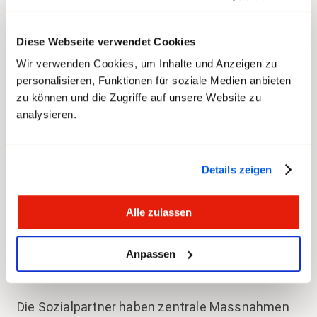
und verbale Angriffe, sexistische oder
rassistische Übergriffe haben oft gravierende,
langanhaltende und teils irreparable physische
Diese Webseite verwendet Cookies
oder psychische Folgen.
Wir verwenden Cookies, um Inhalte und Anzeigen zu
personalisieren, Funktionen für soziale Medien anbieten
Viele Betroffene kämpfen nach einem Vorfall
zu können und die Zugriffe auf unsere Website zu
analysieren.
mit Unsicherheit: Wann kann ich wieder arbeiten,
ohne mich oder andere zu gefährden? Was tue
ich, wenn der Täter wieder in meinen Bus
Details zeigen
einsteigt? Wie reagiere ich dann? Diese Fragen
belasten – und sie brauchen Antworten.
Alle zulassen
Konkrete Massnahmen
Anpassen
gegen Aggression im öV
Die Sozialpartner haben zentrale Massnahmen