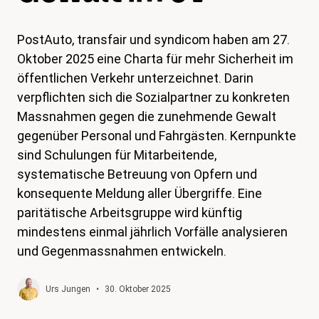
magazin
PostAuto, transfair und syndicom haben am 27.
Shop
Oktober 2025 eine Charta für mehr Sicherheit im
Kontakt
öffentlichen Verkehr unterzeichnet. Darin
verpflichten sich die Sozialpartner zu konkreten
Familienzeit
Massnahmen gegen die zunehmende Gewalt
Meine Lehre. Meine Rechte
gegenüber Personal und Fahrgästen. Kernpunkte
sind Schulungen für Mitarbeitende,
Mitglied werden
systematische Betreuung von Opfern und
konsequente Meldung aller Übergriffe. Eine
paritätische Arbeitsgruppe wird künftig
mindestens einmal jährlich Vorfälle analysieren
und Gegenmassnahmen entwickeln.
Urs Jungen
•
30. Oktober 2025