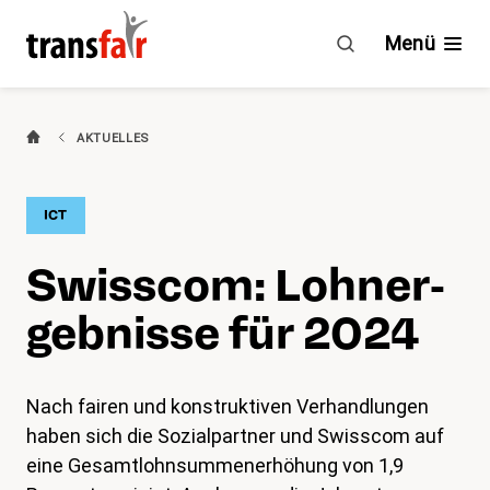
Swisscom:
Lohnergebnisse
Menü
für
2024
Branchen
AKTUELLES
Ratgeber & GAV
ICT
Engagement
Swisscom: Loh­ner­
Über transfair
geb­nisse für 2024
Mitgliedervorteile
Nach fairen und konstruktiven Verhandlungen
Aktuelles
haben sich die Sozialpartner und Swisscom auf
eine Gesamtlohnsummenerhöhung von 1,9
Agenda