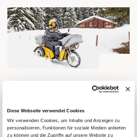
Rund 2,5 Millionen Menschen lesen im Schnitt
die die deutsche Ausgabe der Coop-Zeitung.
Und sie alle haben diese Woche im
Interview
Diese Webseite verwendet Cookies
mit dem CEO der Post, Roberto Cirillo, gelesen,
dass die Arbeitsbelastung der Post-
Wir verwenden Cookies, um Inhalte und Anzeigen zu
personalisieren, Funktionen für soziale Medien anbieten
Angestellten gesunken ist. Doch stimmt dies
zu können und die Zugriffe auf unsere Website zu
tatsächlich? Zumindest für die Mitarbeitenden