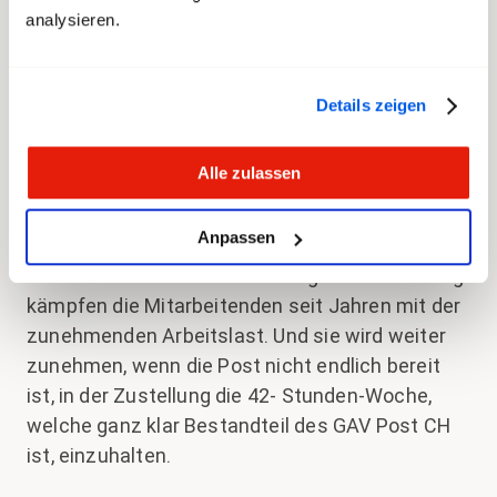
analysieren.
im Bereich Sortierung/Zustellung ist das
Gegenteil wahr.
Details zeigen
Übermässige
Arbeitslast im Bereich
Alle zulassen
Sortierung/Zustellung
Anpassen
Vor allem in der Paketsortierung und -zustellung
kämpfen die Mitarbeitenden seit Jahren mit der
zunehmenden Arbeitslast. Und sie wird weiter
zunehmen, wenn die Post nicht endlich bereit
ist, in der Zustellung die 42- Stunden-Woche,
welche ganz klar Bestandteil des GAV Post CH
ist, einzuhalten.