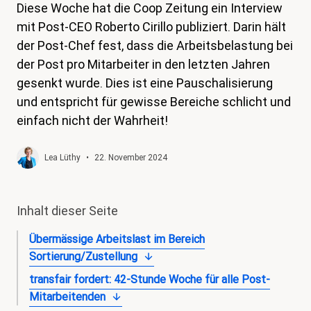
Diese Woche hat die Coop Zeitung ein Interview
magazin
mit Post-CEO Roberto Cirillo publiziert. Darin hält
Shop
der Post-Chef fest, dass die Arbeitsbelastung bei
der Post pro Mitarbeiter in den letzten Jahren
Kontakt
gesenkt wurde. Dies ist eine Pauschalisierung
Familienzeit
und entspricht für gewisse Bereiche schlicht und
einfach nicht der Wahrheit!
Meine Lehre. Meine Rechte
Mitglied werden
Lea Lüthy
•
22. November 2024
Inhalt dieser Seite
Übermässige Arbeitslast im Bereich
Sortierung/Zustellung
transfair fordert: 42-Stunde Woche für alle Post-
Mitarbeitenden