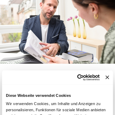
Consigli
Hai un problema sul posto di lavoro o domande
Diese Webseite verwendet Cookies
relative al salario o alla previdenza? Gli esperti di
Wir verwenden Cookies, um Inhalte und Anzeigen zu
transfair ti forniscono consigli e suggerimenti per
personalisieren, Funktionen für soziale Medien anbieten