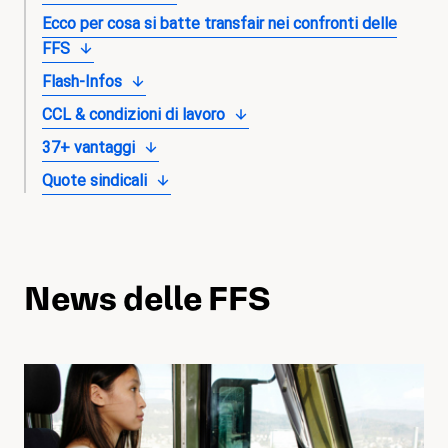
magazine
Ecco per cosa si batte transfair nei confronti delle
FFS
Shop
Flash-Infos
Contatto
CCL & condizioni di lavoro
Iniziativa per un congedo familiare
37+ vantaggi
Quote sindicali
Il mio apprendistato. I miei diritti.
Aderire
News delle FFS