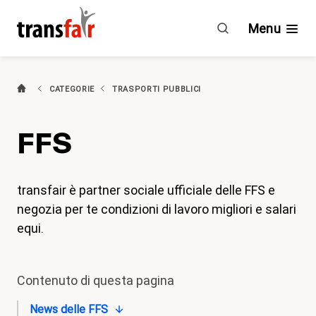
FFS
Menu
(attivo)
Categorie
CATEGORIE
TRASPORTI PUBBLICI
Consigli e CCL
FFS
Impegno
Chi è transfair?
transfair è partner sociale ufficiale delle FFS e
negozia per te condizioni di lavoro migliori e salari
Vantaggi
equi.
Attualità
Contenuto di questa pagina
Agenda
News delle FFS