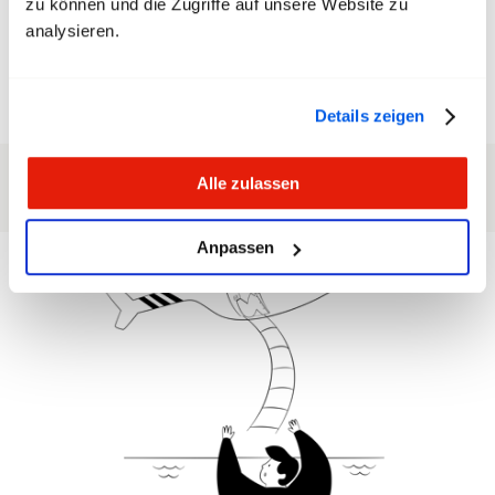
affrontare nel modo giusto le sfide del mondo del
zu können und die Zugriffe auf unsere Website zu
lavoro.
analysieren.
Saperne di più
Details zeigen
Alle zulassen
Anpassen