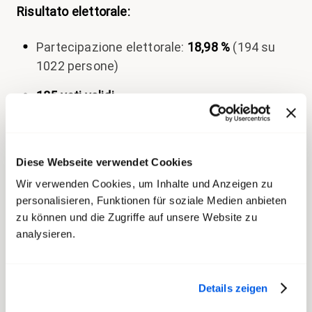
Risultato elettorale:
Partecipazione elettorale:
18,98 %
(194 su
1022 persone)
185 voti validi
René Zimmermann: 97 voti (eletto)
René lavora da
33 anni
in diversi settori delle FFS
Diese Webseite verwendet Cookies
e oggi ricopre il ruolo di
elettricista
. Si impegna a
Wir verwenden Cookies, um Inhalte und Anzeigen zu
favore di un lavoro della CoPe
che non si limiti a
personalisieren, Funktionen für soziale Medien anbieten
individuare i problemi, ma che trovi anche delle
zu können und die Zugriffe auf unsere Website zu
analysieren.
soluzioni.
Tra i suoi obiettivi principali figurano
condizioni di lavoro eque, salute e sicurezza,
apprezzamento e trasparenza.
Details zeigen
transfair ringrazia René per il suo impegno e gli