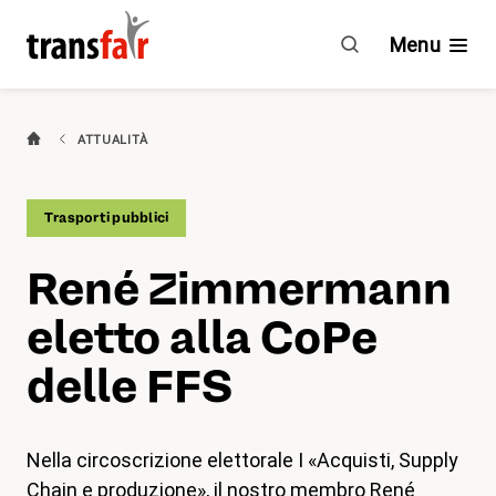
René
Zimmermann
Menu
eletto
alla
CoPe
Categorie
ATTUALITÀ
delle
FFS
Consigli e CCL
Trasporti pubblici
Impegno
René Zimmermann
Chi è transfair?
eletto alla CoPe
Vantaggi
delle FFS
Attualità
Nella circoscrizione elettorale I «Acquisti, Supply
Agenda
Chain e produzione», il nostro membro René