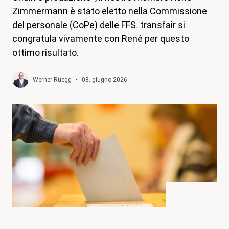
Zimmermann è stato eletto nella Commissione
magazine
del personale (CoPe) delle FFS. transfair si
Shop
congratula vivamente con René per questo
ottimo risultato.
Contatto
Iniziativa per un congedo familiare
Werner Rüegg
•
08. giugno 2026
Il mio apprendistato. I miei diritti.
Aderire