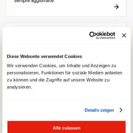
sempre aggiornate.
Diese Webseite verwendet Cookies
Wir verwenden Cookies, um Inhalte und Anzeigen zu
personalisieren, Funktionen für soziale Medien anbieten
Partecipa in seno alla tua
zu können und die Zugriffe auf unsere Website zu
categoria
analysieren.
Visita il congresso della tua categoria, collabora
nel rispettivo comitato o accompagna transfair
Details zeigen
alle negoziazioni.
Alle zulassen