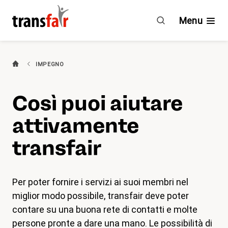
Così
puoi
Menu
aiutare
attivamente
transfair
Categorie
IMPEGNO
Consigli e CCL
Così puoi aiutare
(attivo)
Impegno
attivamente
Chi è transfair?
transfair
Vantaggi
Per poter fornire i servizi ai suoi membri nel
miglior modo possibile, transfair deve poter
Attualità
contare su una buona rete di contatti e molte
Agenda
persone pronte a dare una mano. Le possibilità di