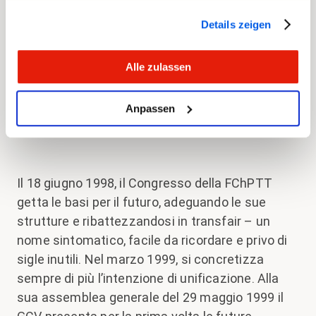
per il futuro. Nel quadro del progetto «Futuro
Details zeigen
FCPT», l’8 dicembre 1997 i suddetti sindacati
decidono di unificarsi e dare vita a nuova
Alle zulassen
associazione con lo scopo di rafforzare la
presenza sindacale, aumentare l’effettivo degli
associati e migliorare il coordinamento delle
Anpassen
esigenze dei propri membri.
Il 18 giugno 1998, il Congresso della FChPTT
getta le basi per il futuro, adeguando le sue
strutture e ribattezzandosi in transfair – un
nome sintomatico, facile da ricordare e privo di
sigle inutili. Nel marzo 1999, si concretizza
sempre di più l’intenzione di unificazione. Alla
sua assemblea generale del 29 maggio 1999 il