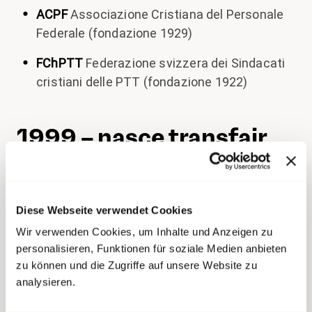
ACPF
Associazione Cristiana del Personale
Federale (fondazione 1929)
FChPTT
Federazione svizzera dei Sindacati
cristiani delle PTT (fondazione 1922)
1999 – nasce transfair
Nel contesto del cambiamento strutturale
economico di ampia portata degli anni 1990 e
Diese Webseite verwendet Cookies
nella successiva crisi, tutti i sindacati sono
confrontati con una massiccia perdita di
Wir verwenden Cookies, um Inhalte und Anzeigen zu
personalisieren, Funktionen für soziale Medien anbieten
associati. I sindacati organizzati sotto la FCPT
zu können und die Zugriffe auf unsere Website zu
(Federazione dei Sindacati Cristiani del
analysieren.
Personale della Confederazione e delle Imprese
pubbliche di trasporto) cercano una soluzione