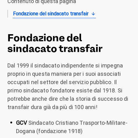
Contenuto di questa pagina
magazine
Fondazione del sindacato transfair
Shop
Contatto
Fondazione del
Iniziativa per un congedo familiare
sindacato transfair
Il mio apprendistato. I miei diritti.
Dal 1999 il sindacato indipendente si impegna
Aderire
proprio in questa maniera per i suoi associati
occupati nel settore del servizio pubblico. Il
primo sindacato fondatore esiste dal 1918. Si
potrebbe anche dire che la storia di successo di
transfair dura già da più di 100 anni!
GCV
Sindacato Cristiano Trasporto-Militare-
Dogana (fondazione 1918)