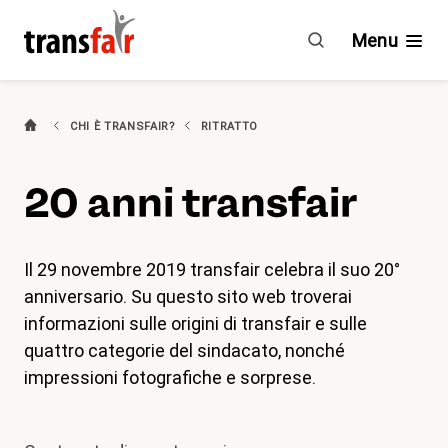
20
anni
Menu
transfair
Categorie
CHI È TRANSFAIR?
RITRATTO
Consigli e CCL
20 anni transfair
Impegno
(attivo)
Chi è transfair?
Il 29 novembre 2019 transfair celebra il suo 20°
anniversario. Su questo sito web troverai
Vantaggi
informazioni sulle origini di transfair e sulle
quattro categorie del sindacato, nonché
impressioni fotografiche e sorprese.
Attualità
Agenda