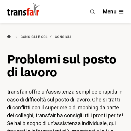
Problemi
sul
Menu
posto
di
lavoro
Categorie
CONSIGLI E CCL
CONSIGLI
(attivo)
Consigli e CCL
Problemi sul posto
Impegno
di lavoro
Chi è transfair?
transfair offre un’assistenza semplice e rapida in
Vantaggi
caso di difficoltà sul posto di lavoro. Che si tratti
di conflitti con il superiore o di mobbing da parte
Attualità
dei colleghi, transfair ha consigli utili pronti per te!
Se hai bisogno di un’assistenza individuale, qui
Agenda