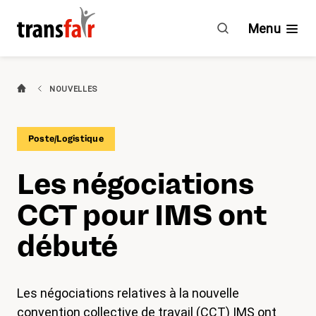
Les
négociations
Menu
CCT
pour
IMS
Branches
NOUVELLES
ont
débuté
Guide & CCT
Poste/Logistique
Engagement
Les négociations
À propos de transfair
CCT pour IMS ont
Avantages
débuté
Nouvelles
Les négociations relatives à la nouvelle
Agenda
convention collective de travail (CCT) IMS ont