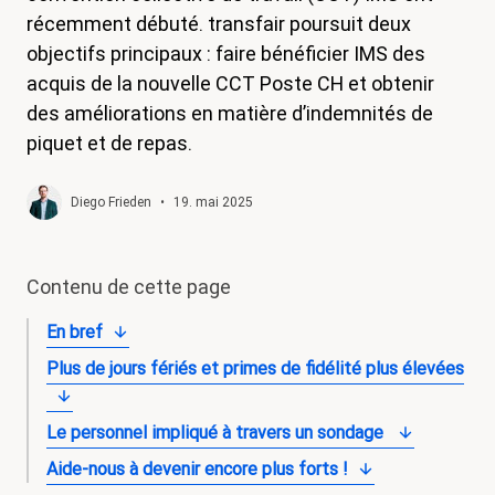
récemment débuté. transfair poursuit deux
magazine
objectifs principaux : faire bénéficier IMS des
Shop
acquis de la nouvelle CCT Poste CH et obtenir
des améliorations en matière d’indemnités de
Contact
piquet et de repas.
Initiative congé familial
Mon apprentissage. Mes droits.
Diego Frieden
•
19. mai 2025
Devenir membre
Contenu de cette page
En bref
Plus de jours fériés et primes de fidélité plus élevées
Le personnel impliqué à travers un sondage
Aide-nous à devenir encore plus forts !