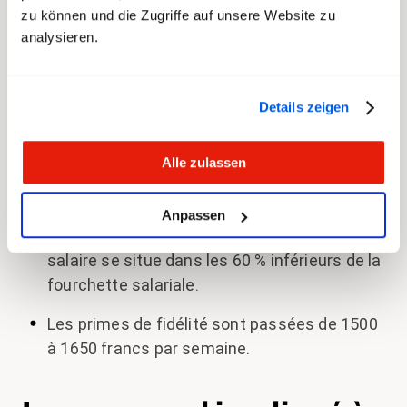
Les suppléments pour le travail du soir, de
zu können und die Zugriffe auf unsere Website zu
nuit, du dimanche et le piquet ont été
analysieren.
adaptés au renchérissement.
Les régions de rémunération passent de
Details zeigen
quatre à deux – pour un système salarial
simplifié et plus équitable.
Alle zulassen
0,4 % de la masse salariale est dorénavant
dédié aux mesures salariales structurelles.
Anpassen
Celles-ci s’appliquent au personnel dont le
salaire se situe dans les 60 % inférieurs de la
fourchette salariale.
Les primes de fidélité sont passées de 1500
à 1650 francs par semaine.