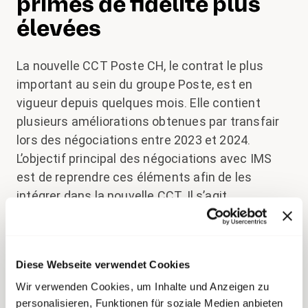
primes de fidélité plus
élevées
La nouvelle CCT Poste CH, le contrat le plus
important au sein du groupe Poste, est en
vigueur depuis quelques mois. Elle contient
plusieurs améliorations obtenues par transfair
lors des négociations entre 2023 et 2024.
L’objectif principal des négociations avec IMS
est de reprendre ces éléments afin de les
intégrer dans la nouvelle CCT. Il s’agit
principalement des points suivants :
Poste CH accorde désormais 10 au lieu de
Diese Webseite verwendet Cookies
seulement 9 jours fériés (cependant sans
possibilité de rattrapage).
Wir verwenden Cookies, um Inhalte und Anzeigen zu
personalisieren, Funktionen für soziale Medien anbieten