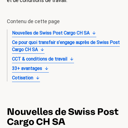
et de conditions de travail.
magazine
Shop
Contenu de cette page
Contact
Nouvelles de Swiss Post Cargo CH SA
Initiative congé familial
Ce pour quoi transfair s’engage auprès de Swiss Post
Cargo CH SA
Mon apprentissage. Mes droits.
CCT & conditions de travail
Devenir membre
33+ avantages
Cotisation
Nouvelles de Swiss Post
Cargo CH SA