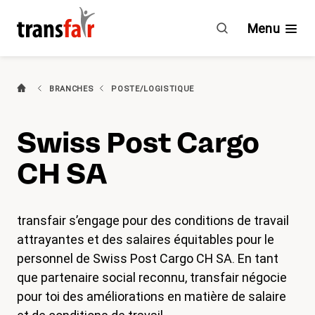
Swiss
Post
Menu
Cargo
CH
SA
(actif)
Branches
BRANCHES
POSTE/LOGISTIQUE
Guide & CCT
Swiss Post Cargo
Engagement
CH SA
À propos de transfair
transfair s’engage pour des conditions de travail
Avantages
attrayantes et des salaires équitables pour le
personnel de Swiss Post Cargo CH SA. En tant
Nouvelles
que partenaire social reconnu, transfair négocie
pour toi des améliorations en matière de salaire
Agenda