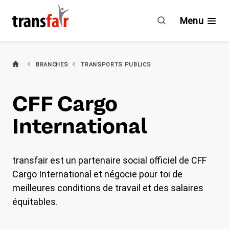
CFF
Cargo
Menu
International
(actif)
Branches
BRANCHES
TRANSPORTS PUBLICS
Guide & CCT
CFF Cargo
Engagement
International
À propos de transfair
transfair est un partenaire social officiel de CFF
Avantages
Cargo International et négocie pour toi de
meilleures conditions de travail et des salaires
Nouvelles
équitables.
Agenda