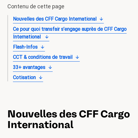
Contenu de cette page
magazine
Nouvelles des CFF Cargo International
Shop
Ce pour quoi transfair s’engage auprès de CFF Cargo
Contact
International
Initiative congé familial
Flash-Infos
Mon apprentissage. Mes droits.
CCT & conditions de travail
33+ avantages
Devenir membre
Cotisation
Nouvelles des CFF Cargo
International