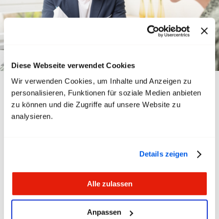
Diese Webseite verwendet Cookies
Wir verwenden Cookies, um Inhalte und Anzeigen zu
Guide
personalisieren, Funktionen für soziale Medien anbieten
zu können und die Zugriffe auf unsere Website zu
analysieren.
Tu as un problème au travail ou des questions sur
ton salaire ou la prévoyance ? Les expert-e-s de
Details zeigen
transfair te donneront des conseils et des
astuces pour relever les défis sur ton lieu de
travail.
Alle zulassen
En savoir plus
Anpassen