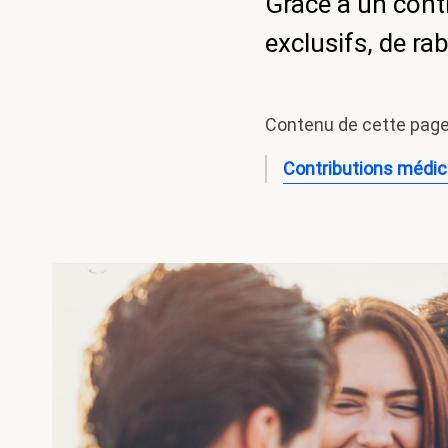
Grâce à un contr
Référendum
exclusifs, de rab
salaires
minimums
Contenu de cette pag
Contributions médi