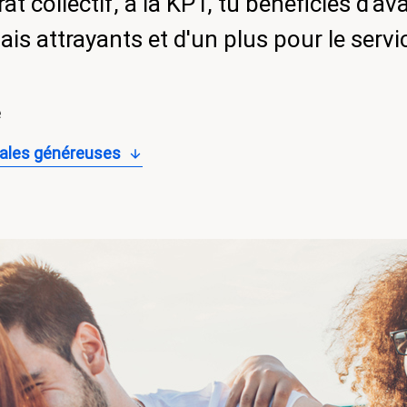
at collectif, à la KPT, tu bénéficies d'a
ais attrayants et d'un plus pour le servi
e
cales généreuses