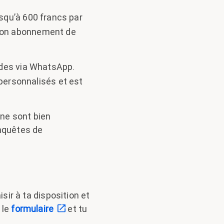
usqu’à 600 francs par
 ton abonnement de
ides via WhatsApp.
s personnalisés et est
gne sont bien
enquêtes de
sir à ta disposition et
 le
formulaire
et tu