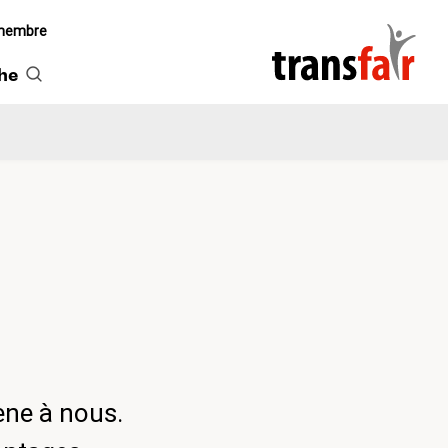
 membre
he
ène à nous.