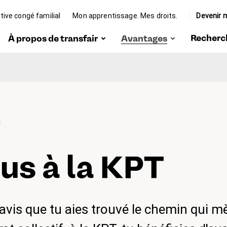
ative congé familial
Mon apprentissage. Mes droits.
Devenir
(actif)
Recherc
À propos de transfair
Avantages
(actif)
ngé
Portrait
Rabais
Organes
Protection
juridique
Team
Conseils et
S
ique
aide
Travailler chez
transfair
on
us à la KPT
Formation
continue
ir
Représentation
des intérêts
is que tu aies trouvé le chemin qui m
nt
Communauté