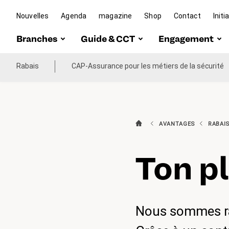
KPT
Nouvelles
Agenda
magazine
Shop
Contact
Initi
Branches
Guide & CCT
Engagement
Rabais
Poste/Logistique
CAP-Assurance pour les métiers de la sécurité
Guide
Initiative co
familial
ICT
CCT
Vision &
Mission
Transports
publics
AVANTAGES
RABAI
Travail polit
&
Administration
représentati
Ton pl
publique
des intérêts
Aider transfa
activement
Nous sommes rav
Brücke Le Po