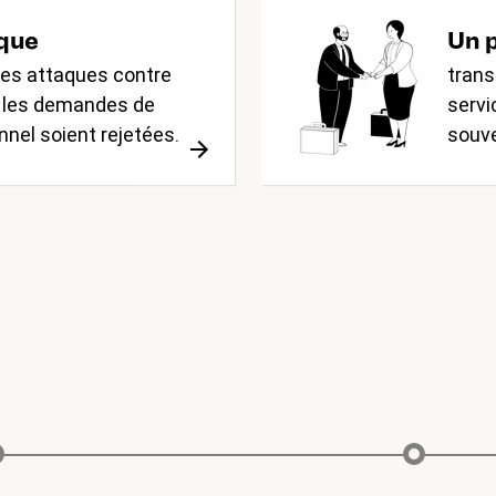
ique
Un p
 les attaques contre
trans
et les demandes de
servi
nnel soient rejetées.
souve