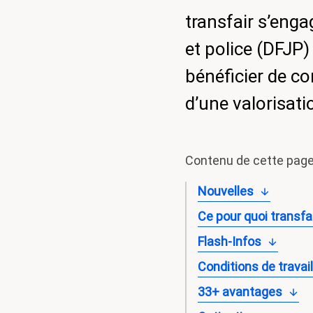
Référendum
transfair s’enga
salaires
minimums
et police (DFJP
bénéficier de co
d’une valorisati
Contenu de cette pag
Nouvelles
Ce pour quoi transfa
Flash-Infos
Conditions de travai
33+ avantages