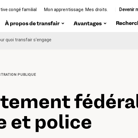
ative congé familial
Mon apprentissage. Mes droits.
Devenir
Recherc
À propos de transfair
Avantages
ngé
ur quoi transfair s'engage
Portrait
Rabais
Organes
Protection
juridique
Team
Conseils et
STRATION PUBLIQUE
ique
aide
Travailler chez
transfair
on
tement fédéral
Formation
continue
ir
e et police
Représentation
des intérêts
nt
Communauté