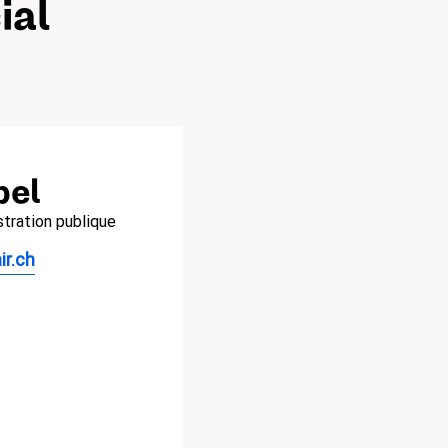
ial
bel
tration publique
r.ch