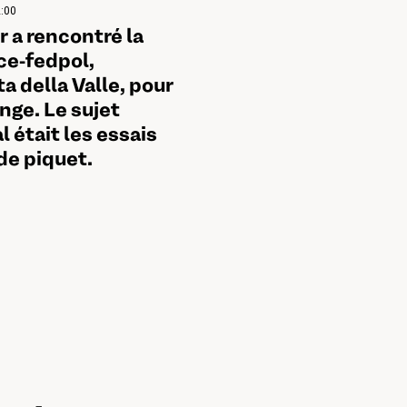
2:00
r a rencontré la
ce-fedpol,
a della Valle, pour
nge. Le sujet
l était les essais
de piquet.