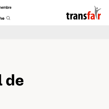
 membre
he
 de