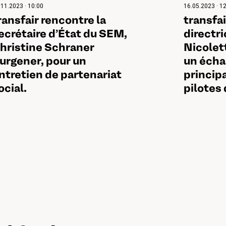
.11.2023 · 10:00
16.05.2023 · 1
ransfair rencontre la
transfai
ecrétaire d’État du SEM,
directri
hristine Schraner
Nicolett
urgener, pour un
un écha
ntretien de partenariat
principa
ocial.
pilotes 