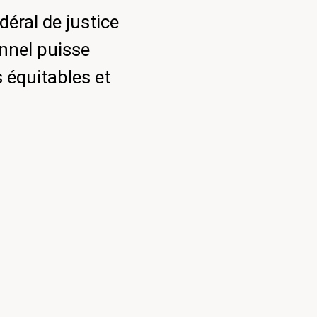
éral de justice
onnel puisse
s équitables et