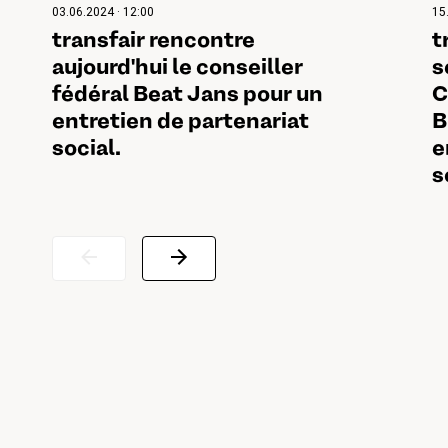
03.06.2024 · 12:00
15
transfair rencontre
t
aujourd'hui le conseiller
s
fédéral Beat Jans pour un
C
entretien de partenariat
B
social.
e
s