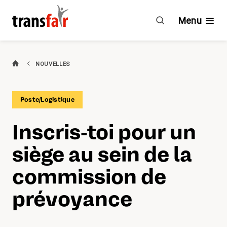
SPS
a
Menu
une
nouvelle
caisse
Branches
NOUVELLES
de
pension
Guide & CCT
Poste/Logistique
Engagement
Inscris-toi pour un
À propos de transfair
siège au sein de la
Avantages
commission de
prévoyance
Nouvelles
Agenda