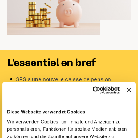
L'essentiel en bref
SPS a une nouvelle caisse de pension
Inscris-toi pour un siège au sein de la
commission de prévoyance et participe à la
gestion de cet argent
Diese Webseite verwendet Cookies
Wir verwenden Cookies, um Inhalte und Anzeigen zu
Les négociations pour une nouvelle CCT qui
personalisieren, Funktionen für soziale Medien anbieten
doit entrer en vigueur début 2023 ont
zu können und die Zugriffe auf unsere Website zu