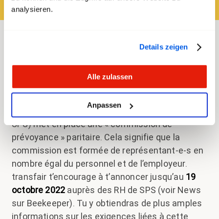
démarré
analysieren.
Il est maintenant important que ta voix et celle
Details zeigen
de tes collègues soient entendues et que
vos
intérêts soient représentés de manière
Alle zulassen
adéquate dans cette caisse de pension.
Anpassen
Pour ce faire, chaque entreprise affiliée (comme
SPS) met en place une « commission de
prévoyance » paritaire. Cela signifie que la
commission est formée de représentant-e-s en
nombre égal du personnel et de l’employeur.
transfair t’encourage à t’annoncer jusqu’au
19
octobre 2022
auprès des RH de SPS (voir News
sur Beekeeper). Tu y obtiendras de plus amples
informations sur les exigences liées à cette