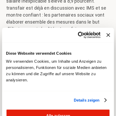
salaire inexplicable s’élève à 8,9 pourcent.
transfair est déjà en discussion avec IMS et se
montre confiant : les partenaires sociaux vont
élaborer ensemble des mesures dans le but
d’éliminer ces inégalités. transfair va
accompagner et observer ce processus de près.
Montrer l’exemple avec
Diese Webseite verwendet Cookies
RESPECT8-3.CH
Wir verwenden Cookies, um Inhalte und Anzeigen zu
personalisieren, Funktionen für soziale Medien anbieten
zu können und die Zugriffe auf unsere Website zu
Lorsque transfair, son organisation faîtière
analysieren.
Travail.Suisse et les autres associations
membres ont créé la plateforme contre la
discrimination salariale « RESPECT8-3.CH »,
Details zeigen
l’objectif était clair : la liste blanche doit
permettre de renforcer les comportements
Alle zulassen