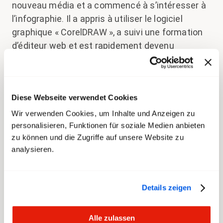
nouveau média et a commencé à s’intéresser à
l’infographie. Il a appris à utiliser le logiciel
graphique « CorelDRAW », a suivi une formation
d’éditeur web et est rapidement devenu
concepteur web et graphiste, travaillant parfois
à son compte. À côté de cela, Stephan créait
des dessins humoristiques. « Donnez-moi un
Diese Webseite verwendet Cookies
mot-clé et je vous livre un dessin en cinq
minutes », dit-il avec une fierté palpable. « La
Wir verwenden Cookies, um Inhalte und Anzeigen zu
personalisieren, Funktionen für soziale Medien anbieten
musique et les arts plastiques ont longtemps
zu können und die Zugriffe auf unsere Website zu
constitué les deux piliers de ma vie
analysieren.
professionnelle. »
Un malentendu à l'issue
Details zeigen
heureuse
Alle zulassen