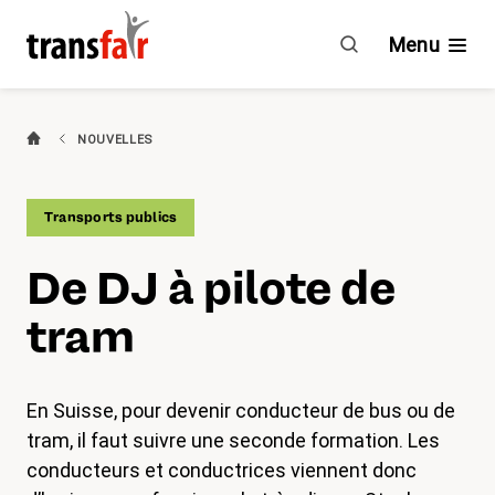
De
DJ
Menu
à
pilote
de
Branches
NOUVELLES
tram
Guide & CCT
Transports publics
Engagement
De DJ à pilote de
À propos de transfair
tram
Avantages
En Suisse, pour devenir conducteur de bus ou de
Nouvelles
tram, il faut suivre une seconde formation. Les
conducteurs et conductrices viennent donc
Agenda