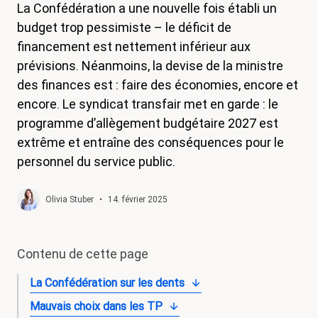
La Confédération a une nouvelle fois établi un
magazine
budget trop pessimiste – le déficit de
Shop
financement est nettement inférieur aux
prévisions. Néanmoins, la devise de la ministre
Contact
des finances est : faire des économies, encore et
Initiative congé familial
encore. Le syndicat transfair met en garde : le
programme d’allègement budgétaire 2027 est
Mon apprentissage. Mes droits.
extrême et entraîne des conséquences pour le
Devenir membre
personnel du service public.
Olivia Stuber
•
14. février 2025
Contenu de cette page
La Confédération sur les dents
Mauvais choix dans les TP