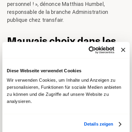
personnel ! »
, dénonce Matthias Humbel,
responsable de la branche Administration
publique chez transfair.
Mauvais choix dans les
TP
Les transports publics sont touchés à plusieurs
Diese Webseite verwendet Cookies
niveaux : les contributions au fonds
Wir verwenden Cookies, um Inhalte und Anzeigen zu
d’infrastructure ferroviaire doivent être réduites
personalisieren, Funktionen für soziale Medien anbieten
de 200 millions de francs par an, les
zu können und die Zugriffe auf unsere Website zu
contributions au transport régional de
analysieren.
voyageurs de 5 pourcent. En outre, le
remboursement de l’impôt sur les huiles
minérales aux entreprises de transport
Details zeigen
concessionnaires sera interrompu plus vite.