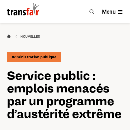
Service
public
Menu
:
emplois
menacés
Branches
NOUVELLES
par
un
Guide & CCT
programme
Administration publique
d’austérité
Engagement
extrême
Service public :
À propos de transfair
emplois menacés
Avantages
par un programme
d’austérité extrême
Nouvelles
Agenda