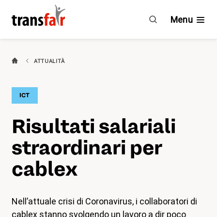
Risultati
salariali
Menu
straordinari
per
cablex
Categorie
ATTUALITÀ
Consigli e CCL
ICT
Impegno
Risultati salariali
Chi è transfair?
straordinari per
Vantaggi
cablex
Attualità
Nell’attuale crisi di Coronavirus, i collaboratori di
Agenda
cablex stanno svolgendo un lavoro a dir poco