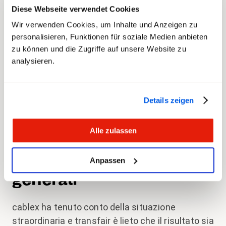
principale per il passaggio al telelavoro era
Diese Webseite verwendet Cookies
Internet veloce e soprattutto stabile. La
Wir verwenden Cookies, um Inhalte und Anzeigen zu
chiusura dei ristoranti e di altri luoghi pubblici ha
personalisieren, Funktionen für soziale Medien anbieten
altresì avuto un impatto forte sui collaboratori
zu können und die Zugriffe auf unsere Website zu
che svolgono il loro lavoro all’aperto in condizioni
analysieren.
meteorologiche difficili.
Per transfair era pertanto chiaro: il personale di
Details zeigen
cablex ha meritato un chiaro
segno di stima
sotto forma di un sostanziale aumento salariale.
Alle zulassen
Aumenti salariali
Anpassen
generali
cablex ha tenuto conto della situazione
straordinaria e transfair è lieto che il risultato sia