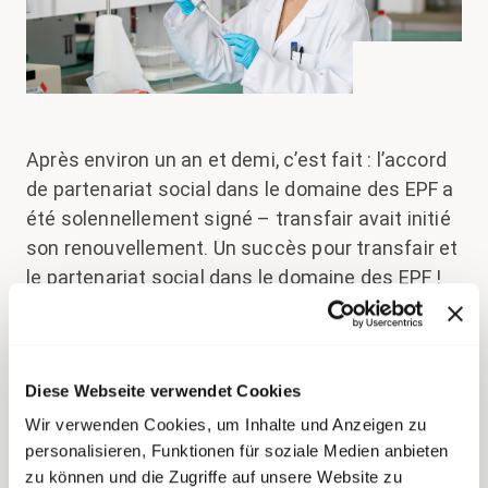
Après environ un an et demi, c’est fait : l’accord
de partenariat social dans le domaine des EPF a
été solennellement signé – transfair avait initié
son renouvellement. Un succès pour transfair et
le partenariat social dans le domaine des EPF !
Un signal fort pour le
partenariat social
Diese Webseite verwendet Cookies
Wir verwenden Cookies, um Inhalte und Anzeigen zu
Cet accord renforce la collaboration entre les
personalisieren, Funktionen für soziale Medien anbieten
zu können und die Zugriffe auf unsere Website zu
syndicats et le domaine des EPF et ouvre la voie