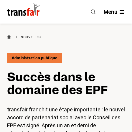
Succès
dans
Menu
le
domaine
des
Branches
NOUVELLES
EPF
Guide & CCT
Administration publique
Engagement
Succès dans le
À propos de transfair
domaine des EPF
Avantages
transfair franchit une étape importante : le nouvel
Nouvelles
accord de partenariat social avec le Conseil des
EPF est signé. Après un an et demi de
Agenda