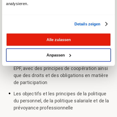
analysieren.
à une politique du personnel moderne et tournée
vers l’avenir. Pour transfair, une chose est claire :
seul un dialogue constructif permettra de
Details zeigen
trouver des solutions durables, dans l’intérêt du
personnel et du domaine des EPF. L’accord
Alle zulassen
concrétise les points suivants :
La reconnaissance des syndicats en tant
Anpassen
que partenaires sociaux dans le domaine des
EPF, avec des principes de coopération ainsi
que des droits et des obligations en matière
de participation
Les objectifs et les principes de la politique
du personnel, de la politique salariale et de la
prévoyance professionnelle