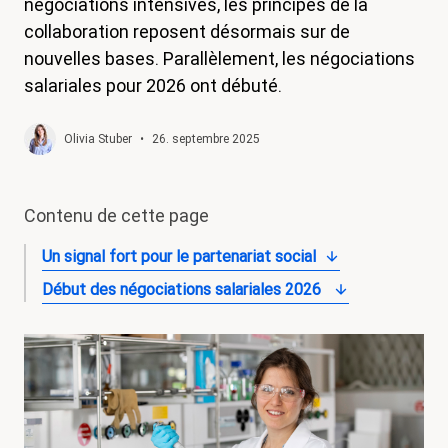
négociations intensives, les principes de la
magazine
collaboration reposent désormais sur de
nouvelles bases. Parallèlement, les négociations
Shop
salariales pour 2026 ont débuté.
Contact
Initiative congé familial
Olivia Stuber
•
26. septembre 2025
Mon apprentissage. Mes droits.
Contenu de cette page
Devenir membre
Un signal fort pour le partenariat social
Début des négociations salariales 2026