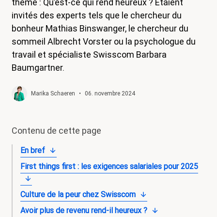
thème : Qu’est-ce qui rend heureux ? Étaient
magazine
invités des experts tels que le chercheur du
bonheur Mathias Binswanger, le chercheur du
Shop
sommeil Albrecht Vorster ou la psychologue du
Contact
travail et spécialiste Swisscom Barbara
Baumgartner.
Initiative congé familial
Mon apprentissage. Mes droits.
Marika Schaeren
•
06. novembre 2024
Devenir membre
Contenu de cette page
En bref
First things first : les exigences salariales pour 2025
Culture de la peur chez Swisscom
Avoir plus de revenu rend-il heureux ?