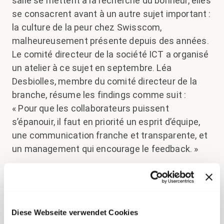
salle se mettent à la recherche du bonheur, elles
se consacrent avant à un autre sujet important :
la culture de la peur chez Swisscom,
malheureusement présente depuis des années.
Le comité directeur de la société ICT a organisé
un atelier à ce sujet en septembre. Léa
Desbiolles, membre du comité directeur de la
branche, résume les findings comme suit :
« Pour que les collaborateurs puissent
s’épanouir, il faut en priorité un esprit d’équipe,
une communication franche et transparente, et
un management qui encourage le feedback. »
La responsable de branche ICT Marika Schaeren
promet qu’elle continuera de mettre tout en
œuvre pour renforcer la culture d’équipe et de
Diese Webseite verwendet Cookies
direction chez Swisscom. « Les responsables