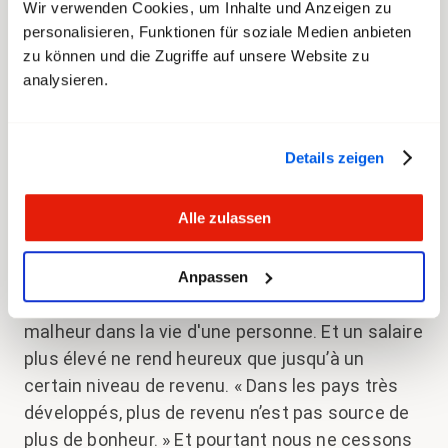
doivent savoir ce qu’ils font avec les gens
Wir verwenden Cookies, um Inhalte und Anzeigen zu
personalisieren, Funktionen für soziale Medien anbieten
lorsqu'ils prennent des décisions ! »
zu können und die Zugriffe auf unsere Website zu
analysieren.
Avoir plus de revenu
rend-il heureux ?
Details zeigen
Dans son exposé, le chercheur du bonheur
Alle zulassen
Mathias Binswanger confirme : des liens
sociaux intacts et un travail motivant sont
essentiels à notre bonheur ! En revanche, le
Anpassen
chômage serait l'un des principaux facteurs de
malheur dans la vie d'une personne. Et un salaire
plus élevé ne rend heureux que jusqu’à un
certain niveau de revenu. « Dans les pays très
développés, plus de revenu n’est pas source de
plus de bonheur. » Et pourtant nous ne cessons