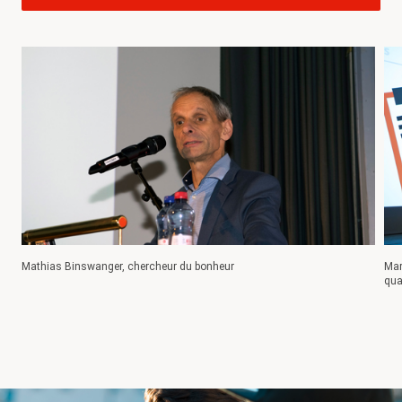
Mathias Binswanger, chercheur du bonheur
Mar
qua