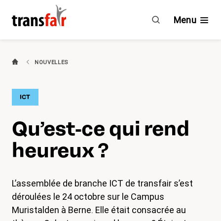
Qu’est-
ce
Menu
qui
rend
heureux
Branches
NOUVELLES
?
Guide & CCT
ICT
Engagement
Qu’est-ce qui rend
À propos de transfair
heureux ?
Avantages
L’assemblée de branche ICT de transfair s’est
Nouvelles
déroulées le 24 octobre sur le Campus
Muristalden à Berne. Elle était consacrée au
Agenda