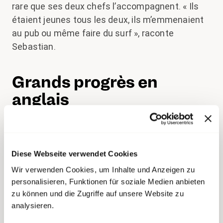
rare que ses deux chefs l’accompagnent. « Ils
étaient jeunes tous les deux, ils m’emmenaient
au pub ou même faire du surf », raconte
Sebastian.
Grands progrès en
anglais
« J’ai vraiment été chanceux avec ma ‘boîte’, une
forge », déclare le constructeur métallique de
Wyssachen, en Haute-Argovie. « J’ai pu prendre
Diese Webseite verwendet Cookies
beaucoup de responsabilités dès le début. » Une
Wir verwenden Cookies, um Inhalte und Anzeigen zu
fois, il s’agissait par exemple de forger une
personalisieren, Funktionen für soziale Medien anbieten
tablette. « J’étais libre d’imaginer quelque chose,
zu können und die Zugriffe auf unsere Website zu
analysieren.
je pouvais utiliser tout le matériel et poser des
questions à tout moment, si j’avais un doute. »