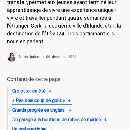
transfair, permet aux jeunes ayant terminé leur
magazine
apprentissage de vivre une expérience unique :
vivre et travailler pendant quatre semaines à
Shop
l’étranger. Cork, la deuxième ville d’Irlande, était la
Contact
destination de l’été 2024. Trois participant-e-s
nous en parlent.
Initiative congé familial
Mon apprentissage. Mes droits.
Sarah Hadorn
•
09. décembre 2024
Devenir membre
Contenu de cette page
Grelotter en été
« Pas beaucoup de goût »
Grands progrès en anglais
Du garage à la boutique de robes de mariée
Un vrai quotidien