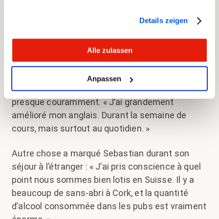
Details zeigen
Poser des questions, justement, ce n’était pas
toujours évident. « Parfois je ne savais pas
comment on appelle tel ou tel outil en anglais »,
Alle zulassen
se rappelle Sebastian. « Mais j’ai toujours réussi
à me faire comprendre avec les pieds et les
Anpassen
mains. » Et à la fin, il était capable de s’exprimer
presque couramment. « J’ai grandement
amélioré mon anglais. Durant la semaine de
cours, mais surtout au quotidien. »
Autre chose a marqué Sebastian durant son
séjour à l’étranger : « J’ai pris conscience à quel
point nous sommes bien lotis en Suisse. Il y a
beaucoup de sans-abri à Cork, et la quantité
d’alcool consommée dans les pubs est vraiment