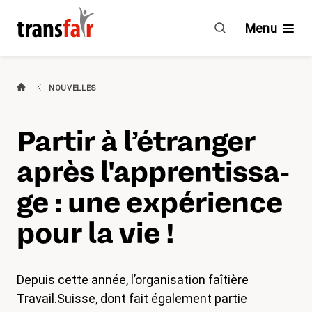
Partir
à
Menu
l’étranger
après
l’apprentissage
Branches
NOUVELLES
:
une
Guide & CCT
Partir à l’étranger
expérience
pour
Engagement
après l'­ap­p­ren­tis­sa­
la
vie
À propos de transfair
ge : une expérience
!
pour la vie !
Avantages
Nouvelles
Depuis cette année, l’organisation faîtière
Travail.Suisse, dont fait également partie
Agenda