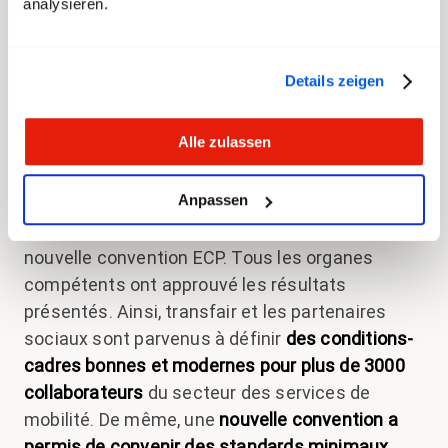
analysieren.
entrepreneurs CarPostal ( ECP ) arrivent à
échéance fin 2025 et ont dû être renégociées.
C'est pourquoi les délégations du syndicat
Details zeigen
transfair ainsi que de syndicom et de CarPostal
ont commencé à renégocier les conventions en
Alle zulassen
décembre 2024. Après des négociations
constructives, un résultat a pu être obtenu à la
Anpassen
mi-avril 2025, après presque cinq mois, pour la
CCT CarPostal 2026 et un autre pour une
nouvelle convention ECP. Tous les organes
compétents ont approuvé les résultats
présentés. Ainsi, transfair et les partenaires
sociaux sont parvenus à définir
des conditions-
cadres bonnes et modernes pour plus de 3000
collaborateurs
du secteur des services de
mobilité. De même, une
nouvelle convention a
permis de convenir des standards minimaux