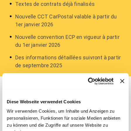
Textes de contrats déjà finalisés
Nouvelle CCT CarPostal valable à partir du
1
er
janvier 2026
Nouvelle convention ECP en vigueur à partir
du 1
er
janvier 2026
Des informations détaillées suivront à partir
de septembre 2025
Conclusion des
négociations
Diese Webseite verwendet Cookies
Wir verwenden Cookies, um Inhalte und Anzeigen zu
personalisieren, Funktionen für soziale Medien anbieten
L'actuelle convention collective de travail ( CCT )
zu können und die Zugriffe auf unsere Website zu
CarPostal et l'actuelle convention des