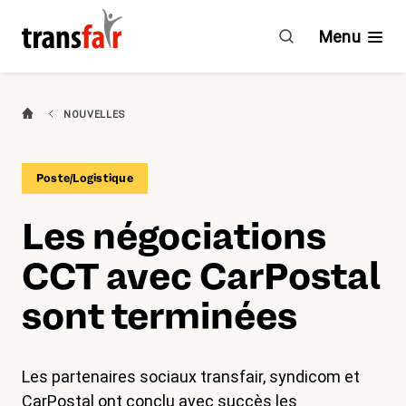
Les
négociations
Menu
CCT
avec
CarPostal
Branches
NOUVELLES
sont
terminées
Guide & CCT
Poste/Logistique
Engagement
Les négociations
À propos de transfair
CCT avec CarPostal
Avantages
sont terminées
Nouvelles
Les partenaires sociaux transfair, syndicom et
Agenda
CarPostal ont conclu avec succès les