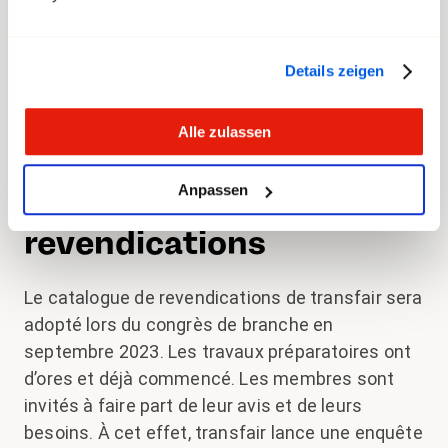
est essentiel que cette CCT Poste CH reste à
son excellent niveau. Il est primordial qu’elle
Details zeigen
réponde aux besoins et aux revendications du
personnel de Poste CH.
Alle zulassen
Enquête en ligne :
Anpassen
exprime tes
revendications
Le catalogue de revendications de transfair sera
adopté lors du congrès de branche en
septembre 2023. Les travaux préparatoires ont
d’ores et déjà commencé. Les membres sont
invités à faire part de leur avis et de leurs
besoins. À cet effet, transfair lance une enquête