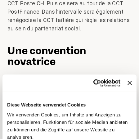
CCT Poste CH. Puis ce sera au tour de la CCT
PostFinance. Dans l’intervalle sera également
renégociée la CCT faîtière qui règle les relations
au sein du partenariat social.
Une convention
novatrice
La CCT Poste CH est la pièce maîtresse du
partenariat social entre la Poste et transfair. Elle
s’applique à un grand nombre d’employé-e-s –
plus de 30'000 personnes – et sert également
Diese Webseite verwendet Cookies
de modèle et d’exemple pour de nombreuses
Wir verwenden Cookies, um Inhalte und Anzeigen zu
autres CCT au sein du groupe. Certains
personalisieren, Funktionen für soziale Medien anbieten
éléments sont repris tels quels dans les
zu können und die Zugriffe auf unsere Website zu
conventions d’autres secteurs. C’est pourquoi il
analysieren.