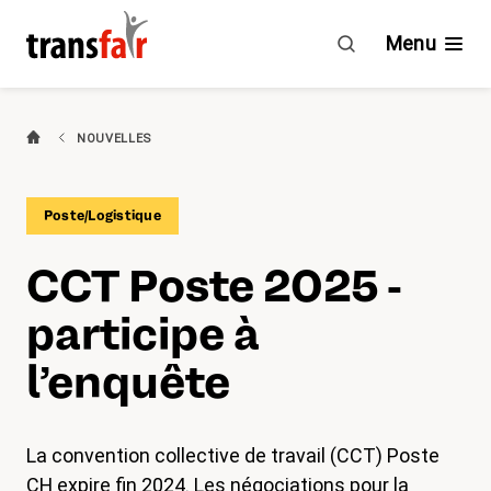
CCT
Poste
Menu
2025
-
participe
Branches
NOUVELLES
à
l’enquête
Guide & CCT
Poste/Logistique
Engagement
CCT Poste 2025 -
À propos de transfair
participe à
Avantages
l’enquête
Nouvelles
La convention collective de travail (CCT) Poste
Agenda
CH expire fin 2024. Les négociations pour la