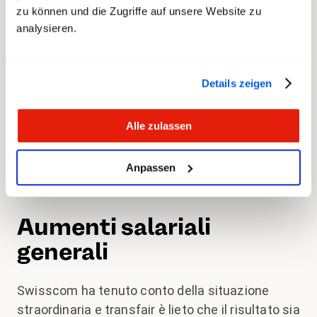
principale per il passaggio al telelavoro era
zu können und die Zugriffe auf unsere Website zu
Internet veloce e soprattutto stabile. Il
analysieren.
mantenimento di un’infrastruttura di rete di
qualità ha permesso alla popolazione e alle
imprese di far fronte alle sfide dovute alla
Details zeigen
pandemia.
Alle zulassen
Per transfair era pertanto chiaro: il personale di
Swisscom ha meritato un chiaro
segno di stima
Anpassen
sotto forma di un sostanziale aumento salariale.
Aumenti salariali
generali
Swisscom ha tenuto conto della situazione
straordinaria e transfair è lieto che il risultato sia