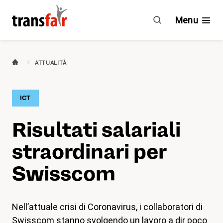
Risultati
salariali
Menu
straordinari
per
Swisscom
Categorie
ATTUALITÀ
Consigli e CCL
ICT
Impegno
Risultati salariali
Chi è transfair?
straordinari per
Vantaggi
Swisscom
Attualità
Nell’attuale crisi di Coronavirus, i collaboratori di
Agenda
Swisscom stanno svolgendo un lavoro a dir poco