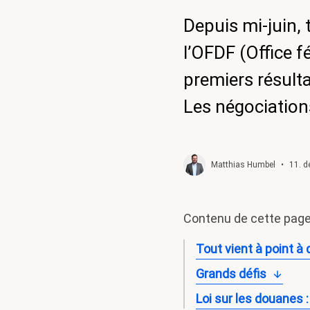
Référendum
Depuis mi-juin, 
salaires
minimums
l’OFDF (Office f
premiers résult
Les négociations
Matthias Humbel
•
11. 
Contenu de cette pag
Tout vient à point à 
Grands défis
Loi sur les douanes :