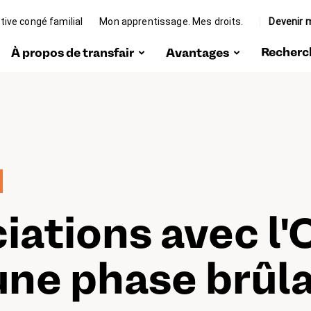
ative congé familial
Mon apprentissage. Mes droits.
Devenir
Recherc
À propos de transfair
Avantages
ngé
Portrait
Rabais
Organes
Protection
juridique
Team
Conseils et
ique
aide
Travailler chez
transfair
on
iations avec l
Formation
continue
ir
Représentation
une phase brûl
des intérêts
nt
Communauté