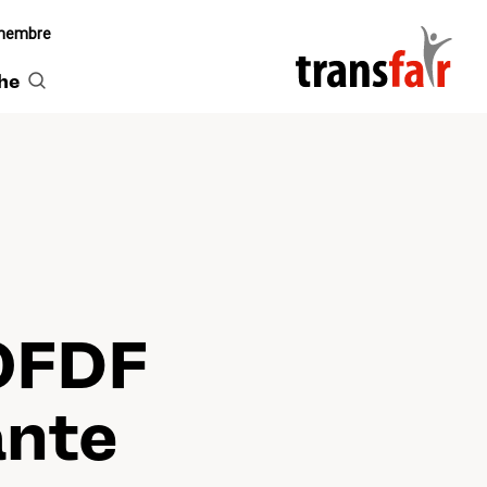
 membre
he
'OFDF
ante